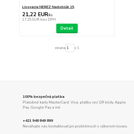
Lisovacia NEREZ Nadoblúk 15
21,22 EUR
/
ks
17,25 EUR
bez DPH
Detail
strana
z 1
100% bezpečná platba
Platobné karty MasterCard, Visa, platby cez QR kódy, Apple
Pay, Google Pay a iné
+421 948 849 899
Neváhajte nás kontaktovať pri problémoch s výberom tovaru