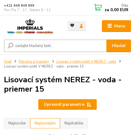
0
ks
+421 948 849 899
za
0,00 EUR
Pon-Pia 7 - 17 ; Sobota 8 - 12
Menu
Hľadať
Úvod
Potrubia a tvarovky
Lisovací systém profil V NEREZ - voda
Lisovací systém profil V NEREZ - voda - priemer 15
Lisovací systém NEREZ - voda -
priemer 15
Upresniť parametre
Najnovšie
Najlacnejšie
Najdrahšie