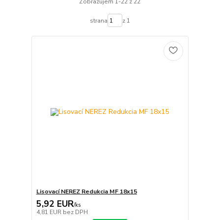
Zobrazujem 1-22 z 22
strana
z 1
Lisovací NEREZ Redukcia MF 18x15
5,92 EUR
/
ks
4,81 EUR
bez DPH