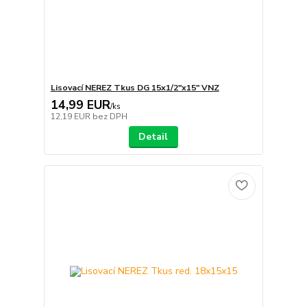
Lisovací NEREZ Tkus DG 15x1/2"x15" VNZ
14,99 EUR
/
ks
12,19 EUR
bez DPH
Detail