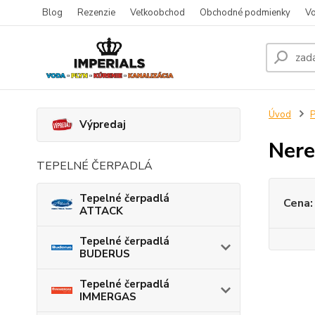
Blog
Rezenzie
Veľkoobchod
Obchodné podmienky
Vo
Úvod
P
Výpredaj
Nere
TEPELNÉ ČERPADLÁ
Tepelné čerpadlá
Cena:
ATTACK
Tepelné čerpadlá
BUDERUS
Tepelné čerpadlá
IMMERGAS