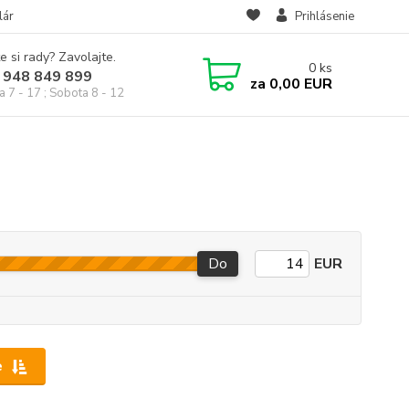
lár
Prihlásenie
e si rady? Zavolajte.
0
ks
 948 849 899
za
0,00 EUR
a 7 - 17 ; Sobota 8 - 12
Do
EUR
e