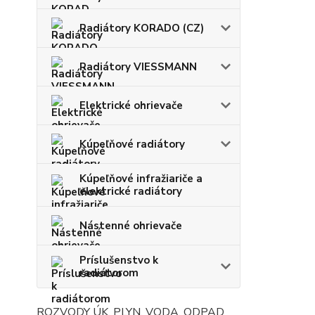
Radiátory KORADO (CZ)
Radiátory VIESSMANN
Elektrické ohrievače
Kúpeľňové radiátory
Kúpeľňové infražiariče a
elektrické radiátory
Nástenné ohrievače
Príslušenstvo k
radiátorom
ROZVODY ÚK, PLYN, VODA, ODPAD