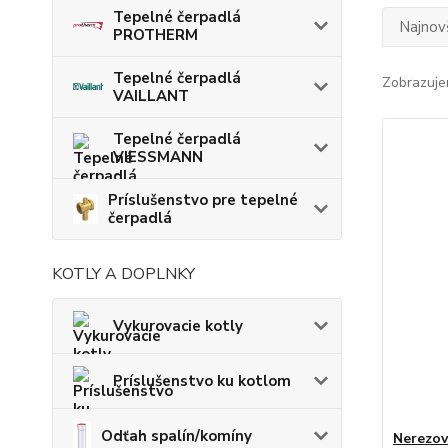
Tepelné čerpadlá
Najnov
PROTHERM
Tepelné čerpadlá
Zobrazuje
VAILLANT
Tepelné čerpadlá
VIESSMANN
Príslušenstvo pre tepelné
čerpadlá
KOTLY A DOPLNKY
Vykurovacie kotly
Príslušenstvo ku kotlom
Odťah spalín/komíny
Nerezov