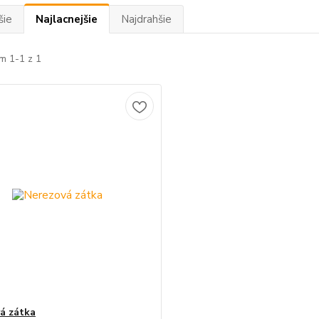
šie
Najlacnejšie
Najdrahšie
m 1-1 z 1
á zátka