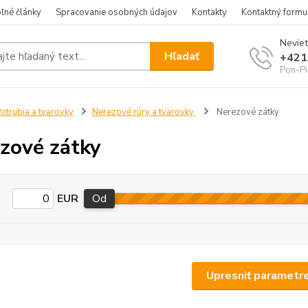
ľné články
Spracovanie osobných údajov
Kontakty
Kontaktný formu
Neviet
Hľadať
+421
Pon-Pi
otrubia a tvarovky
Nerezové rúry a tvarovky
Nerezové zátky
zové zátky
EUR
Od
Upresniť parametr