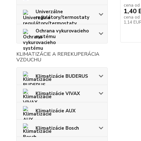
cena od
1,40 
Univerzálne
regulátory/termostaty
cena od
1,14 EU
Ochrana vykurovacieho
systému
KLIMATIZÁCIE A REREKUPERÁCIA
VZDUCHU
Klimatizácie BUDERUS
Klimatizácie VIVAX
Klimatizácie AUX
Klimatizácie Bosch