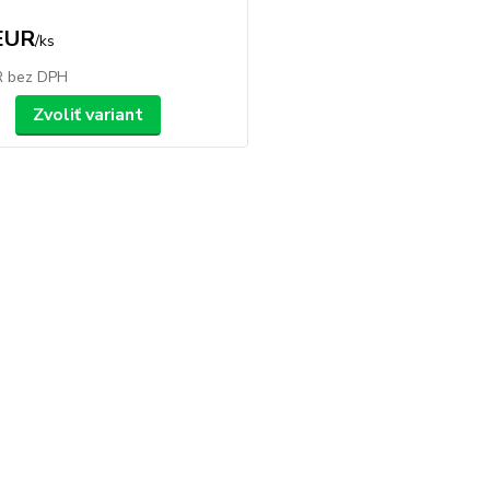
EUR
/
ks
R
bez DPH
Zvoliť variant