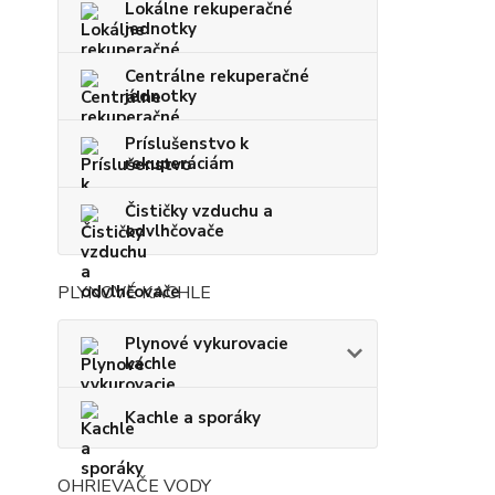
Lokálne rekuperačné
jednotky
Centrálne rekuperačné
jednotky
Príslušenstvo k
rekuperáciám
Čističky vzduchu a
odvlhčovače
PLYNOVÉ KACHLE
Plynové vykurovacie
kachle
Kachle a sporáky
OHRIEVAČE VODY