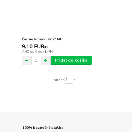
Čierne koleno 92 2" MF
9,10 EUR
/
ks
7,40 EUR
bez DPH
Pridať do košíka
strana
z 1
100% bezpečná platba