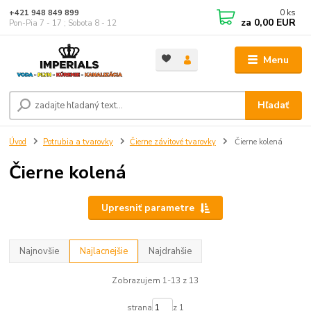
0
ks
+421 948 849 899
za
0,00 EUR
Pon-Pia 7 - 17 ; Sobota 8 - 12
Menu
Hľadať
Úvod
Potrubia a tvarovky
Čierne závitové tvarovky
Čierne kolená
Čierne kolená
Upresniť parametre
Najnovšie
Najlacnejšie
Najdrahšie
Zobrazujem 1-13 z 13
strana
z 1