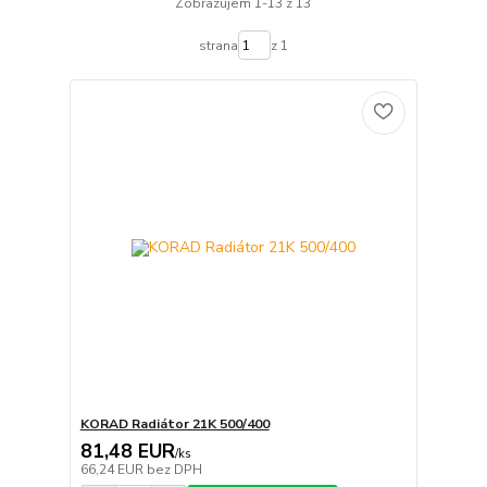
Zobrazujem 1-13 z 13
strana
z 1
KORAD Radiátor 21K 500/400
81,48 EUR
/
ks
66,24 EUR
bez DPH