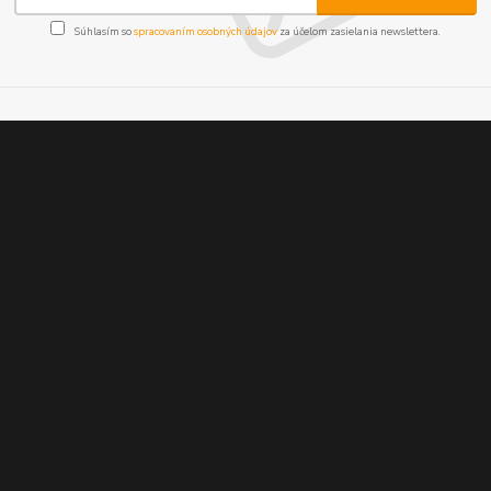
Súhlasím so
spracovaním osobných údajov
za účelom zasielania newslettera.