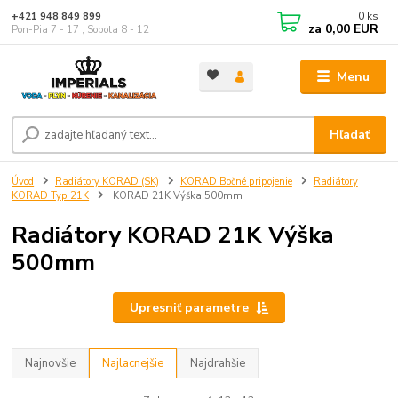
0
ks
+421 948 849 899
za
0,00 EUR
Pon-Pia 7 - 17 ; Sobota 8 - 12
Menu
Hľadať
Úvod
Radiátory KORAD (SK)
KORAD Bočné pripojenie
Radiátory
KORAD Typ 21K
KORAD 21K Výška 500mm
Radiátory KORAD 21K Výška
500mm
Upresniť parametre
Najnovšie
Najlacnejšie
Najdrahšie