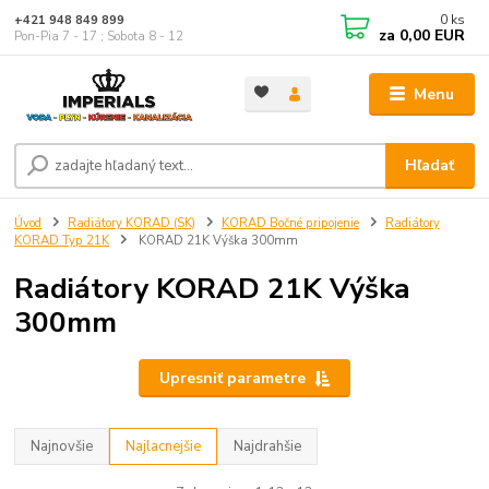
0
ks
+421 948 849 899
za
0,00 EUR
Pon-Pia 7 - 17 ; Sobota 8 - 12
Menu
Hľadať
Úvod
Radiátory KORAD (SK)
KORAD Bočné pripojenie
Radiátory
KORAD Typ 21K
KORAD 21K Výška 300mm
Radiátory KORAD 21K Výška
300mm
Upresniť parametre
Najnovšie
Najlacnejšie
Najdrahšie