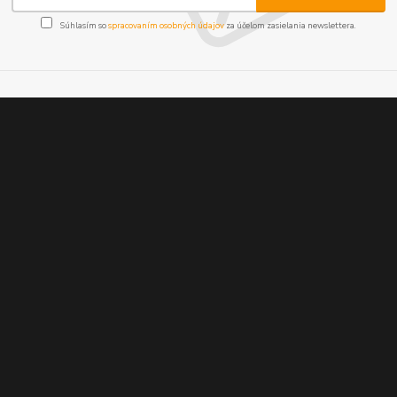
Súhlasím so
spracovaním osobných údajov
za účelom zasielania newslettera.