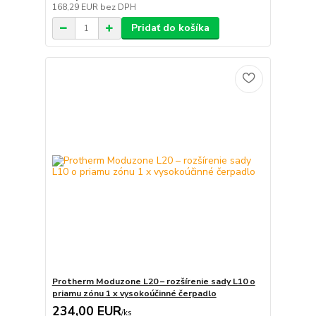
168,29 EUR
bez DPH
Pridať do košíka
Protherm Moduzone L20 – rozšírenie sady L10 o
priamu zónu 1 x vysokoúčinné čerpadlo
234,00 EUR
/
ks