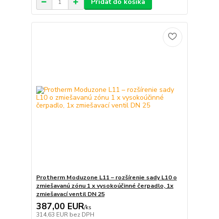
Pridať do košíka
Protherm Moduzone L11 – rozšírenie sady L10 o
zmiešavanú zónu 1 x vysokoúčinné čerpadlo, 1x
zmiešavací ventil DN 25
387,00 EUR
/
ks
314,63 EUR
bez DPH