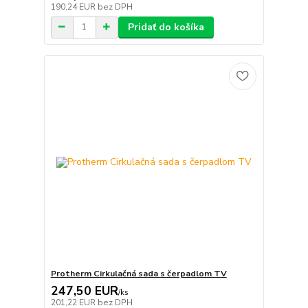
190,24 EUR
bez DPH
Pridať do košíka
Protherm Cirkulačná sada s čerpadlom TV
247,50 EUR
/
ks
201,22 EUR
bez DPH