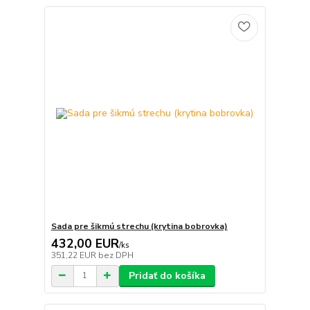
Sada pre šikmú strechu (krytina bobrovka)
432,00 EUR
/
ks
351,22 EUR
bez DPH
Pridať do košíka