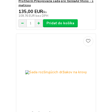
Protherm Pripojovacia sada pre GeniaAir Mono - s
maticou
135,00 EUR
/
ks
109,76 EUR
bez DPH
Pridať do košíka