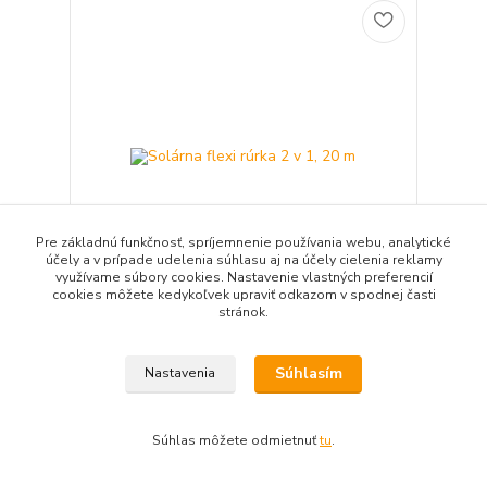
Pre základnú funkčnosť, spríjemnenie používania webu, analytické
účely a v prípade udelenia súhlasu aj na účely cielenia reklamy
využívame súbory cookies. Nastavenie vlastných preferencií
cookies môžete kedykoľvek upraviť odkazom v spodnej časti
stránok.
Solárna flexi rúrka 2 v 1, 20 m
576,00 EUR
/
ks
Súhlasím
Nastavenia
468,29 EUR
bez DPH
Pridať do košíka
Súhlas môžete odmietnuť
tu
.