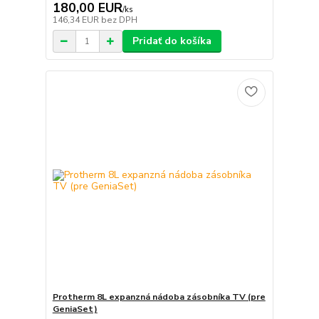
180,00 EUR
/
ks
146,34 EUR
bez DPH
Pridať do košíka
Protherm 8L expanzná nádoba zásobníka TV (pre
GeniaSet)