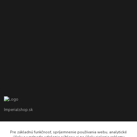
Imperialshop.sk
+421 948 849 899
Pon-Pia 7 - 17 ; Sobota 8 - 12
Pre základnú funkčnosť, spríjemnenie používania webu, analytické