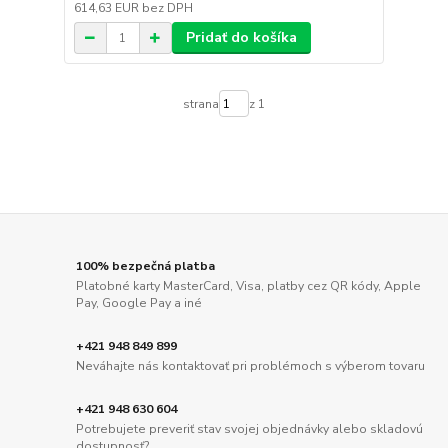
614,63 EUR
bez DPH
Pridať do košíka
strana
z 1
100% bezpečná platba
Platobné karty MasterCard, Visa, platby cez QR kódy, Apple
Pay, Google Pay a iné
+421 948 849 899
Neváhajte nás kontaktovať pri problémoch s výberom tovaru
+421 948 630 604
Potrebujete preveriť stav svojej objednávky alebo skladovú
dostupnosť?