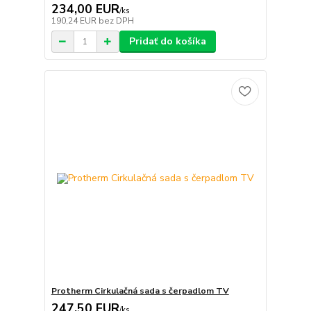
234,00 EUR
/
ks
190,24 EUR
bez DPH
Pridať do košíka
Protherm Cirkulačná sada s čerpadlom TV
247,50 EUR
/
ks