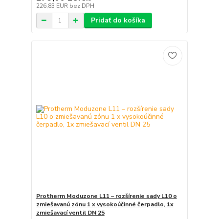
226,83 EUR
bez DPH
Pridať do košíka
Protherm Moduzone L11 – rozšírenie sady L10 o
zmiešavanú zónu 1 x vysokoúčinné čerpadlo, 1x
zmiešavací ventil DN 25