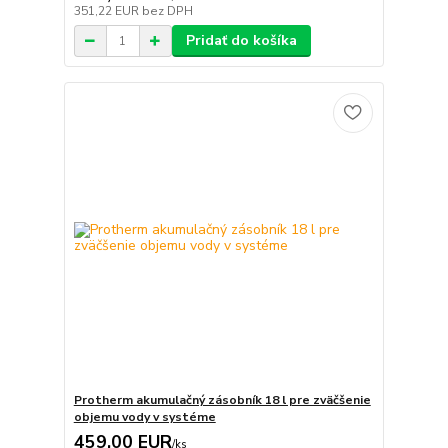
351,22 EUR
bez DPH
Pridať do košíka
Protherm akumulačný zásobník 18 l pre zväčšenie
objemu vody v systéme
459,00 EUR
/
ks