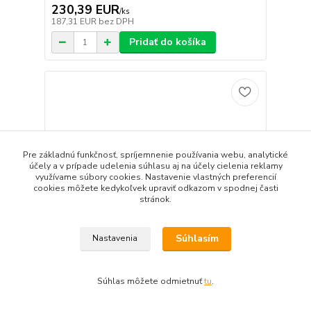
230,39 EUR
/
ks
187,31 EUR
bez DPH
Pridať do košíka
Pre základnú funkčnosť, spríjemnenie používania webu, analytické
účely a v prípade udelenia súhlasu aj na účely cielenia reklamy
využívame súbory cookies. Nastavenie vlastných preferencií
cookies môžete kedykoľvek upraviť odkazom v spodnej časti
stránok.
Súhlasím
Nastavenia
Súhlas môžete odmietnuť
tu
.
PURMO Radiátor CV33 500/1100
237,58 EUR
/
ks