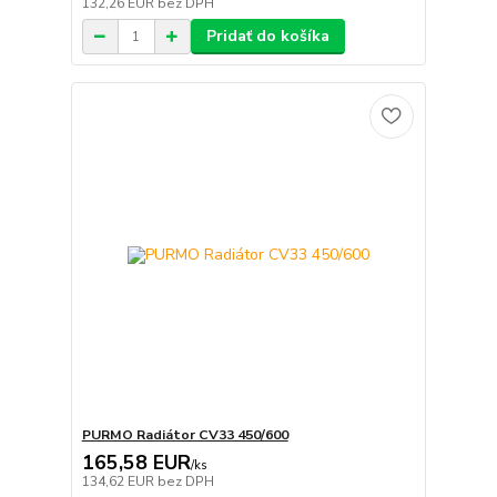
132,26 EUR
bez DPH
Pridať do košíka
PURMO Radiátor CV33 450/600
165,58 EUR
/
ks
134,62 EUR
bez DPH