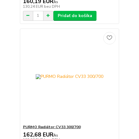
160,19 EUR
/
ks
130,24 EUR
bez DPH
Pridať do košíka
PURMO Radiátor CV33 300/700
162,68 EUR
/
ks