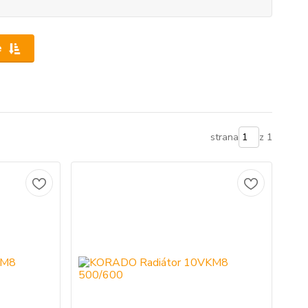
e
strana
z 1