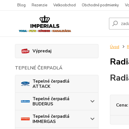
Blog
Rezenzie
Veľkoobchod
Obchodné podmienky
Vo
Úvod
R
Výpredaj
Rad
TEPELNÉ ČERPADLÁ
Rad
Tepelné čerpadlá
ATTACK
Tepelné čerpadlá
BUDERUS
Cena:
Tepelné čerpadlá
IMMERGAS