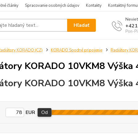
ľné články
Spracovanie osobných údajov
Kontakty
Kontaktný formu
Neviet
Hľadať
+421
Pon-Pi
adiátory KORADO (CZ)
KORADO Spodné pripojenie
Radiátory K
iátory KORADO 10VKM8 Výška
iátory KORADO 10VKM8 Výška
EUR
Od