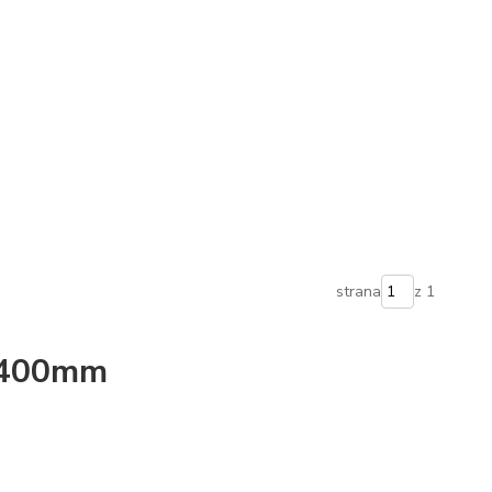
strana
z 1
 400mm