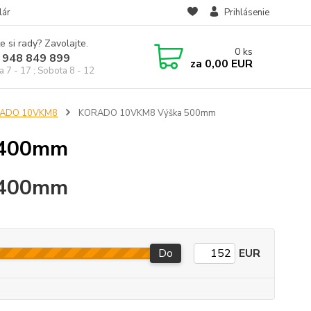
lár
Prihlásenie
e si rady? Zavolajte.
0
ks
 948 849 899
za
0,00 EUR
a 7 - 17 ; Sobota 8 - 12
ORADO 10VKM8
KORADO 10VKM8 Výška 500mm
 400mm
 400mm
Do
EUR