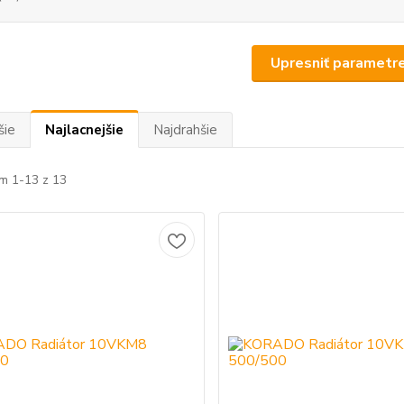
Upresniť parametr
šie
Najlacnejšie
Najdrahšie
m 1-13 z 13