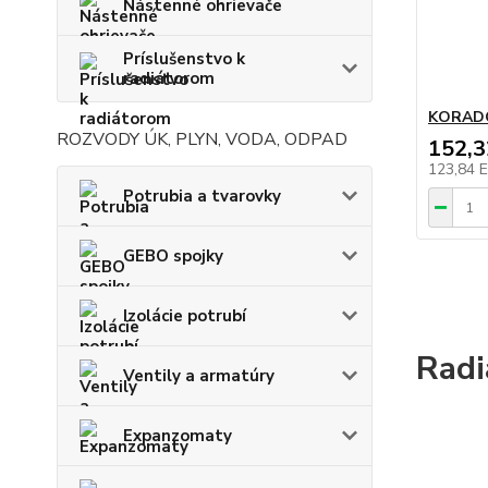
Nástenné ohrievače
Príslušenstvo k
radiátorom
KORADO
ROZVODY ÚK, PLYN, VODA, ODPAD
152,
123,84 
Potrubia a tvarovky
GEBO spojky
Izolácie potrubí
Rad
Ventily a armatúry
Expanzomaty