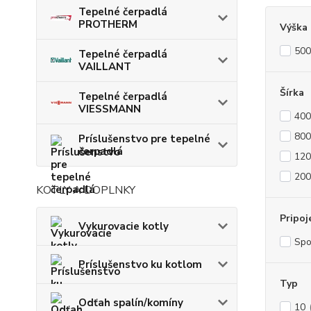
Tepelné čerpadlá
PROTHERM
Výška
50
Tepelné čerpadlá
VAILLANT
Šírka
Tepelné čerpadlá
VIESSMANN
40
80
Príslušenstvo pre tepelné
čerpadlá
12
20
KOTLY A DOPLNKY
Pripoj
Vykurovacie kotly
Sp
Príslušenstvo ku kotlom
Typ
Odťah spalín/komíny
10