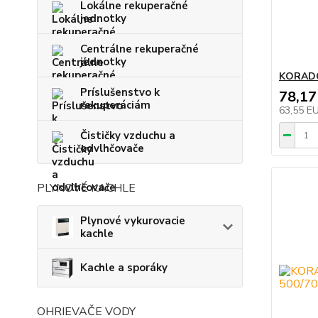
Lokálne rekuperačné
jednotky
Centrálne rekuperačné
jednotky
KORADO
Príslušenstvo k
78,17
rekuperáciám
63,55 E
Čističky vzduchu a
odvlhčovače
PLYNOVÉ KACHLE
Plynové vykurovacie
kachle
Kachle a sporáky
OHRIEVAČE VODY