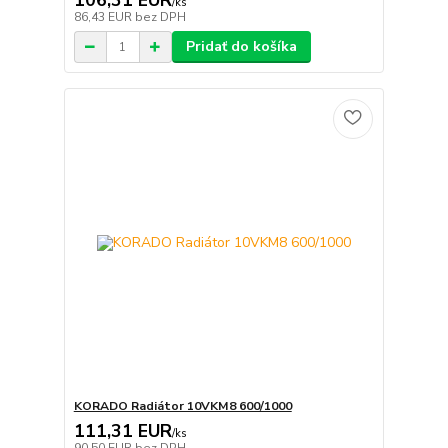
106,31 EUR
/
ks
86,43 EUR
bez DPH
Pridať do košíka
KORADO Radiátor 10VKM8 600/1000
111,31 EUR
/
ks
90,50 EUR
bez DPH