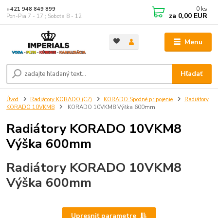
0
ks
+421 948 849 899
za
0,00 EUR
Pon-Pia 7 - 17 ; Sobota 8 - 12
Menu
Hľadať
Úvod
Radiátory KORADO (CZ)
KORADO Spodné pripojenie
Radiátory
KORADO 10VKM8
KORADO 10VKM8 Výška 600mm
Radiátory KORADO 10VKM8
Výška 600mm
Radiátory KORADO 10VKM8
Výška 600mm
Upresniť parametre