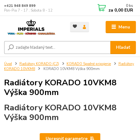
0
ks
+421 948 849 899
za
0,00 EUR
Pon-Pia 7 - 17 ; Sobota 8 - 12
Menu
Hľadať
Úvod
Radiátory KORADO (CZ)
KORADO Spodné pripojenie
Radiátory
KORADO 10VKM8
KORADO 10VKM8 Výška 900mm
Radiátory KORADO 10VKM8
Výška 900mm
Radiátory KORADO 10VKM8
Výška 900mm
Upresniť parametre