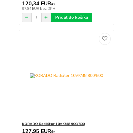
120,34 EUR
/
ks
97,84 EUR
bez DPH
Pridať do košíka
KORADO Radiátor 10VKM8 900/800
127,95 EUR
/
ks