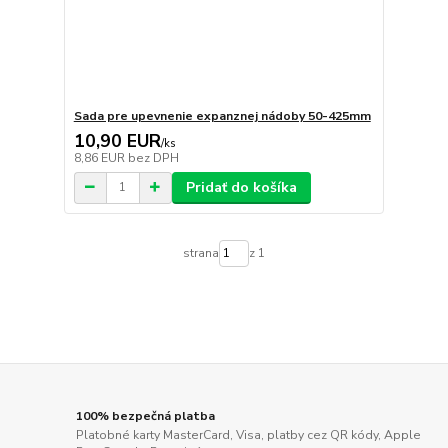
Sada pre upevnenie expanznej nádoby 50-425mm
10,90 EUR
/
ks
8,86 EUR
bez DPH
Pridať do košíka
strana
z 1
100% bezpečná platba
Platobné karty MasterCard, Visa, platby cez QR kódy, Apple