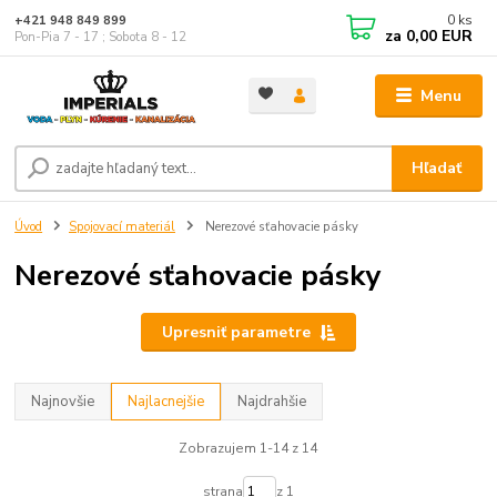
0
ks
+421 948 849 899
za
0,00 EUR
Pon-Pia 7 - 17 ; Sobota 8 - 12
Menu
Hľadať
Úvod
Spojovací materiál
Nerezové sťahovacie pásky
Nerezové sťahovacie pásky
Upresniť parametre
Najnovšie
Najlacnejšie
Najdrahšie
Zobrazujem 1-14 z 14
strana
z 1