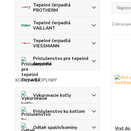
Tepelné čerpadlá
Najnov
PROTHERM
Tepelné čerpadlá
Zobrazuje
VAILLANT
Tepelné čerpadlá
VIESSMANN
Príslušenstvo pre tepelné
čerpadlá
KOTLY A DOPLNKY
Vykurovacie kotly
Príslušenstvo ku kotlom
Odťah spalín/komíny
Vrut do