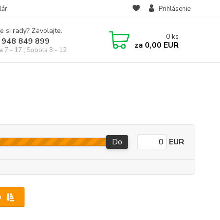
lár
Prihlásenie
e si rady? Zavolajte.
0
ks
 948 849 899
za
0,00 EUR
a 7 - 17 ; Sobota 8 - 12
Do
EUR
e