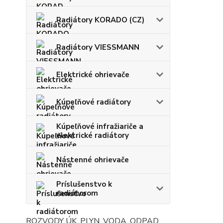
Radiátory KORADO (CZ)
Radiátory VIESSMANN
Elektrické ohrievače
Kúpeľňové radiátory
Kúpeľňové infražiariče a
elektrické radiátory
Nástenné ohrievače
Príslušenstvo k
radiátorom
ROZVODY ÚK, PLYN, VODA, ODPAD