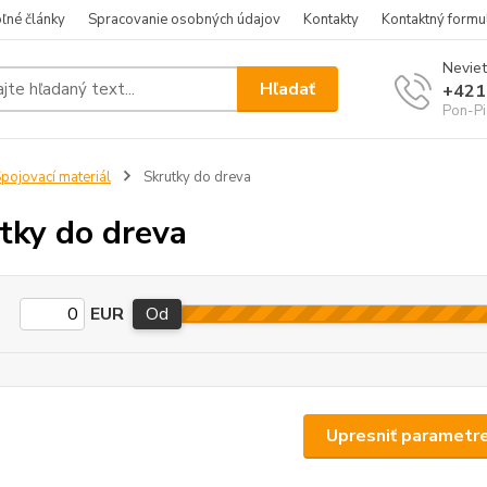
ľné články
Spracovanie osobných údajov
Kontakty
Kontaktný formu
Neviet
Hľadať
+421
Pon-Pi
pojovací materiál
Skrutky do dreva
tky do dreva
EUR
Od
Upresniť parametr