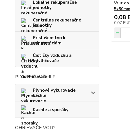
Lokálne rekuperačné
Vrut do
jednotky
5x50m
0,08 
Centrálne rekuperačné
0,07 EU
jednotky
Príslušenstvo k
rekuperáciám
Čističky vzduchu a
odvlhčovače
PLYNOVÉ KACHLE
Plynové vykurovacie
kachle
Kachle a sporáky
OHRIEVAČE VODY