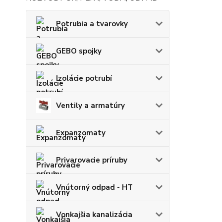
Potrubia a tvarovky
GEBO spojky
Izolácie potrubí
Ventily a armatúry
Expanzomaty
Privarovacie príruby
Vnútorný odpad - HT
Vonkajšia kanalizácia