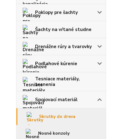
Poklopy pre šachty
Šachty na vŕtané studne
Drenážne rúry a tvarovky
Podlahové kúrenie
Tesniace materiály,
tesnenia
Spojovací materiál
Skrutky do dreva
Nosné konzoly