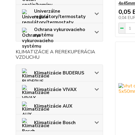
4x45m
0,05 
Univerzálne
regulátory/termostaty
0,04 EU
Ochrana vykurovacieho
systému
KLIMATIZÁCIE A REREKUPERÁCIA
VZDUCHU
Klimatizácie BUDERUS
Klimatizácie VIVAX
Klimatizácie AUX
Klimatizácie Bosch