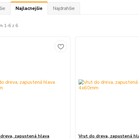
šie
Najlacnejšie
Najdrahšie
m 1-6 z 6
 dreva, zapustená hlava
Vrut do dreva, zapustená hl