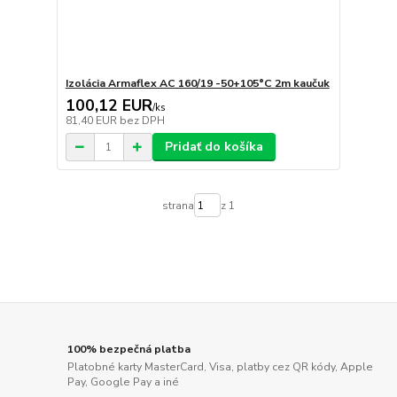
Izolácia Armaflex AC 160/19 -50+105°C 2m kaučuk
100,12 EUR
/
ks
81,40 EUR
bez DPH
Pridať do košíka
strana
z 1
100% bezpečná platba
Platobné karty MasterCard, Visa, platby cez QR kódy, Apple
Pay, Google Pay a iné