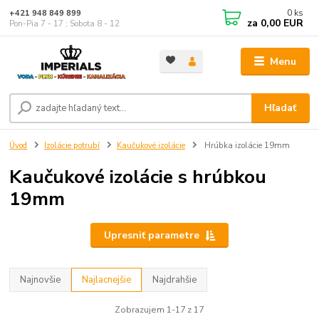
0
ks
+421 948 849 899
za
0,00 EUR
Pon-Pia 7 - 17 ; Sobota 8 - 12
Menu
Hľadať
Úvod
Izolácie potrubí
Kaučukové izolácie
Hrúbka izolácie 19mm
Kaučukové izolácie s hrúbkou
19mm
Upresniť parametre
Najnovšie
Najlacnejšie
Najdrahšie
Zobrazujem 1-17 z 17