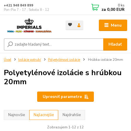
0
ks
+421 948 849 899
za
0,00 EUR
Pon-Pia 7 - 17 ; Sobota 8 - 12
Menu
Hľadať
Úvod
Izolácie potrubí
Polyetylénové izolácie
Hrúbka izolácie 20mm
Polyetylénové izolácie s hrúbkou
20mm
Upresniť parametre
Najnovšie
Najlacnejšie
Najdrahšie
Zobrazujem 1-12 z 12