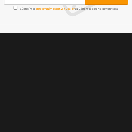
Súhlasím so
spracovaním osobných údajov
za účelom zasielania newslettera.