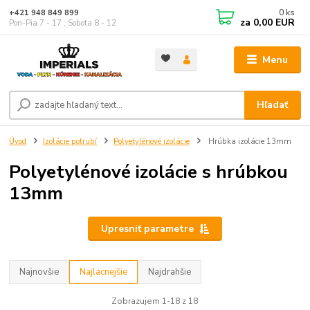
0
ks
+421 948 849 899
za
0,00 EUR
Pon-Pia 7 - 17 ; Sobota 8 - 12
Menu
Hľadať
Úvod
Izolácie potrubí
Polyetylénové izolácie
Hrúbka izolácie 13mm
Polyetylénové izolácie s hrúbkou
13mm
Upresniť parametre
Najnovšie
Najlacnejšie
Najdrahšie
Zobrazujem 1-18 z 18