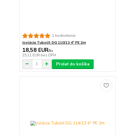
1 hodnotenie
Izolácia Tubolit DG 110/13 4" PE 2m
18,58 EUR
/
ks
15,11 EUR
bez DPH
Pridať do košíka