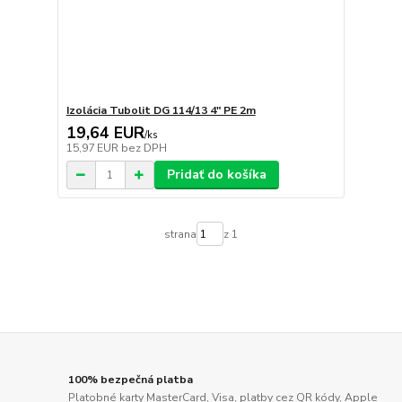
Izolácia Tubolit DG 114/13 4" PE 2m
19,64 EUR
/
ks
15,97 EUR
bez DPH
Pridať do košíka
strana
z 1
100% bezpečná platba
Platobné karty MasterCard, Visa, platby cez QR kódy, Apple