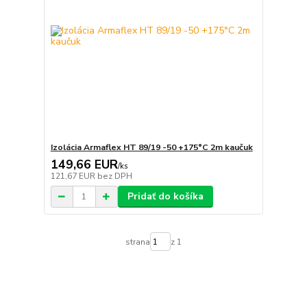
Izolácia Armaflex HT 89/19 -50 +175°C 2m kaučuk
149,66 EUR
/
ks
121,67 EUR
bez DPH
Pridať do košíka
strana
z 1