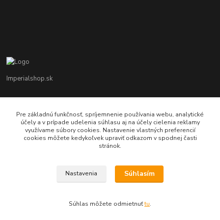
Imperialshop.sk
+421 948 849 899
Pon-Pia 7 - 17 ; Sobota 8 - 12
Pre základnú funkčnosť, spríjemnenie používania webu, analytické
účely a v prípade udelenia súhlasu aj na účely cielenia reklamy
využívame súbory cookies. Nastavenie vlastných preferencií
obchod@imperialshop.sk
cookies môžete kedykoľvek upraviť odkazom v spodnej časti
stránok.
Súhlasím
Nastavenia
imperialshop.sk
Súhlas môžete odmietnuť
tu
.
Vytvorené na
Eshop-rychlo.sk