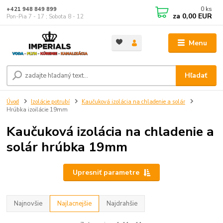
0
ks
+421 948 849 899
za
0,00 EUR
Pon-Pia 7 - 17 ; Sobota 8 - 12
Menu
Hľadať
Úvod
Izolácie potrubí
Kaučuková izolácia na chladenie a solár
Hrúbka izoilácie 19mm
Kaučuková izolácia na chladenie a
solár hrúbka 19mm
Upresniť parametre
Najnovšie
Najlacnejšie
Najdrahšie