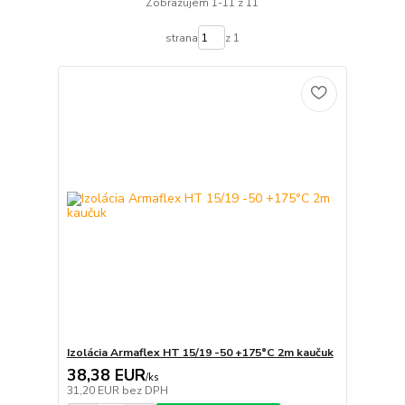
Zobrazujem 1-11 z 11
strana
z 1
Izolácia Armaflex HT 15/19 -50 +175°C 2m kaučuk
38,38 EUR
/
ks
31,20 EUR
bez DPH