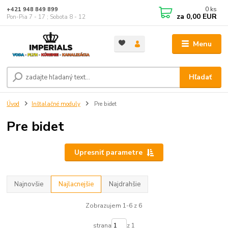
0
ks
+421 948 849 899
za
0,00 EUR
Pon-Pia 7 - 17 ; Sobota 8 - 12
Menu
Hľadať
Úvod
Inštalačné moduly
Pre bidet
Pre bidet
Upresniť parametre
Najnovšie
Najlacnejšie
Najdrahšie
Zobrazujem 1-6 z 6
strana
z 1