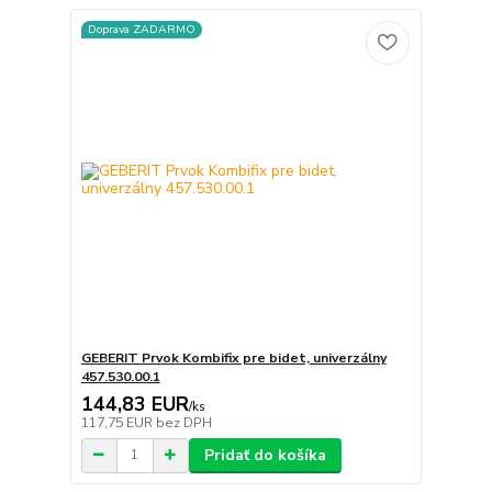
Doprava ZADARMO
GEBERIT Prvok Kombifix pre bidet, univerzálny
457.530.00.1
144,83 EUR
/
ks
117,75 EUR
bez DPH
Pridať do košíka