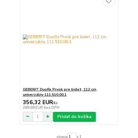
GEBERIT Duofix Prvok pre bidet, 112 cm,
univerzálny 111.510.00.1
356,32 EUR
/
ks
289,69 EUR
bez DPH
Pridať do košíka
strana
z 1