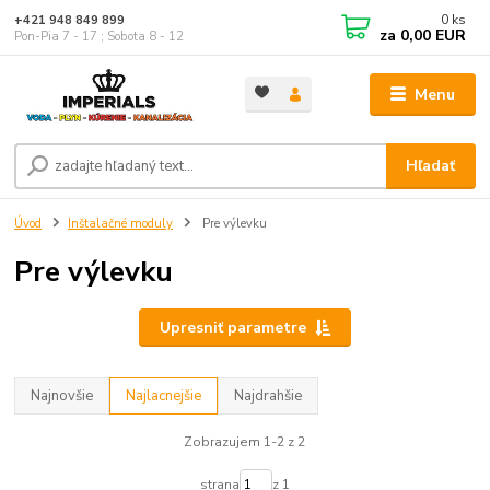
0
ks
+421 948 849 899
za
0,00 EUR
Pon-Pia 7 - 17 ; Sobota 8 - 12
Menu
Hľadať
Úvod
Inštalačné moduly
Pre výlevku
Pre výlevku
Upresniť parametre
Najnovšie
Najlacnejšie
Najdrahšie
Zobrazujem 1-2 z 2
strana
z 1