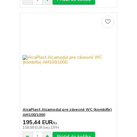
AlcaPlast Alcamodul pre závesné WC (kombifix)
AM100/1000
195,44 EUR
/
ks
158,89 EUR
bez DPH
Pridať do košíka