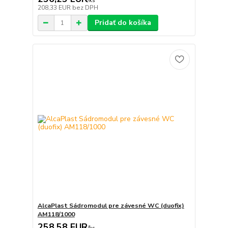
/
ks
208,33 EUR
bez DPH
Pridať do košíka
AlcaPlast Sádromodul pre závesné WC (duofix)
AM118/1000
258,58 EUR