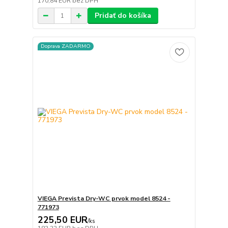
170,84 EUR
bez DPH
Pridať do košíka
Doprava ZADARMO
VIEGA Prevista Dry-WC prvok model 8524 -
771973
225,50 EUR
/
ks