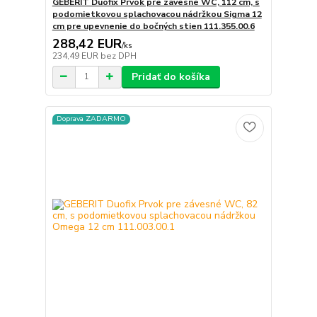
GEBERIT Duofix Prvok pre závesné WC, 112 cm, s
podomietkovou splachovacou nádržkou Sigma 12
cm pre upevnenie do bočných stien 111.355.00.6
288,42 EUR
/
ks
234,49 EUR
bez DPH
Pridať do košíka
Doprava ZADARMO