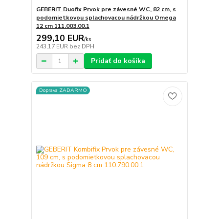
GEBERIT Duofix Prvok pre závesné WC, 82 cm, s
podomietkovou splachovacou nádržkou Omega
12 cm 111.003.00.1
299,10 EUR
/
ks
243,17 EUR
bez DPH
Pridať do košíka
Doprava ZADARMO