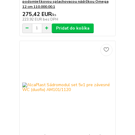
podomietkovou splachovacou nádržkou Omega
12 cm 110.000.00.1
275,42 EUR
/
ks
223,92 EUR
bez DPH
Pridať do košíka