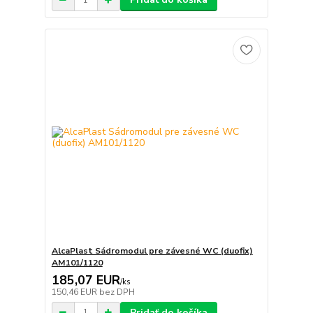
AlcaPlast Sádromodul pre závesné WC (duofix)
AM101/1120
185,07 EUR
/
ks
150,46 EUR
bez DPH
Pridať do košíka