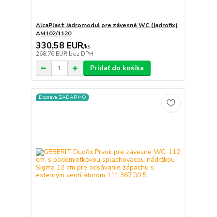
AlcaPlast Jádromodul pre závesné WC (jadrofix)
AM102/1120
330,58 EUR
/
ks
268,76 EUR
bez DPH
Pridať do košíka
Doprava ZADARMO