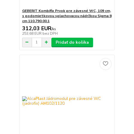
GEBERIT Kombifix Prvok pre závesné WC, 109 cm,
s podomietkovou splachovacou nádržkou Sigma 8
cm 110.790.00.1
312,03 EUR
/
ks
253,68 EUR
bez DPH
Pridať do košíka