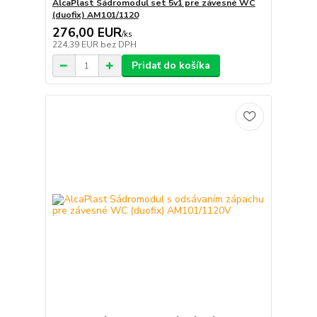
AlcaPlast Sádromodul set 5v1 pre závesné WC
(duofix) AM101/1120
276,00 EUR
/
ks
224,39 EUR
bez DPH
Pridať do košíka