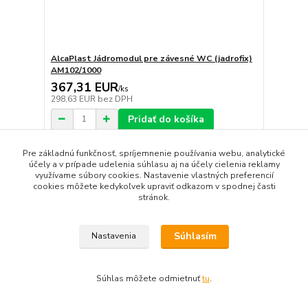
AlcaPlast Jádromodul pre závesné WC (jadrofix)
AM102/1000
367,31 EUR
/
ks
298,63 EUR
bez DPH
Pridať do košíka
Pre základnú funkčnosť, spríjemnenie používania webu, analytické
účely a v prípade udelenia súhlasu aj na účely cielenia reklamy
strana
z 1
využívame súbory cookies. Nastavenie vlastných preferencií
cookies môžete kedykoľvek upraviť odkazom v spodnej časti
stránok.
Súhlasím
Nastavenia
100% bezpečná platba
Súhlas môžete odmietnuť
tu
.
Platobné karty MasterCard, Visa, platby cez QR kódy, Apple
Pay, Google Pay a iné