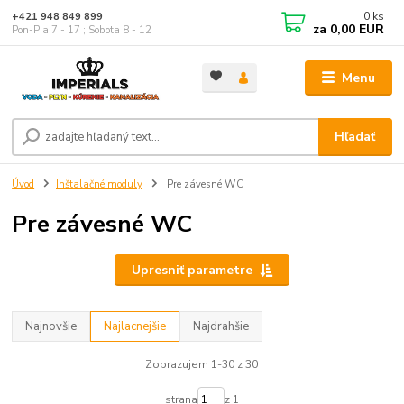
0
ks
+421 948 849 899
za
0,00 EUR
Pon-Pia 7 - 17 ; Sobota 8 - 12
Menu
Hľadať
Úvod
Inštalačné moduly
Pre závesné WC
Pre závesné WC
Upresniť parametre
Najnovšie
Najlacnejšie
Najdrahšie
Zobrazujem 1-30 z 30
strana
z 1