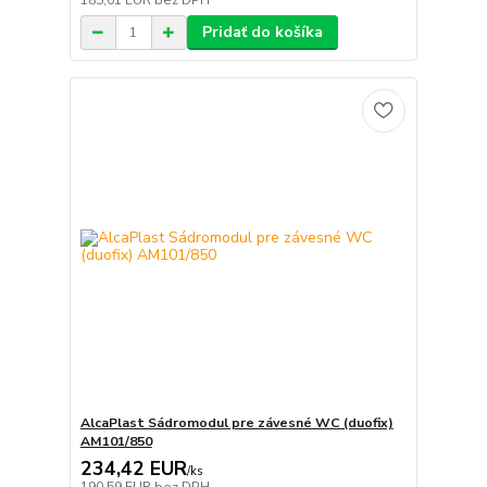
185,01 EUR
bez DPH
Pridať do košíka
AlcaPlast Sádromodul pre závesné WC (duofix)
AM101/850
234,42 EUR
/
ks
190,59 EUR
bez DPH