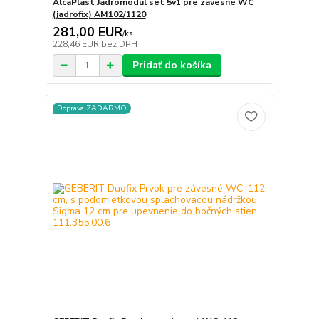
AlcaPlast Jádromodul set 5v1 pre závesné WC
(jadrofix) AM102/1120
281,00 EUR
/
ks
228,46 EUR
bez DPH
Pridať do košíka
Doprava ZADARMO