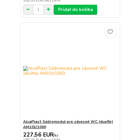
183,33 EUR
bez DPH
Pridať do košíka
AlcaPlast Sádromodul pre závesné WC (duofix)
AM101/1000
227,56 EUR
/
ks