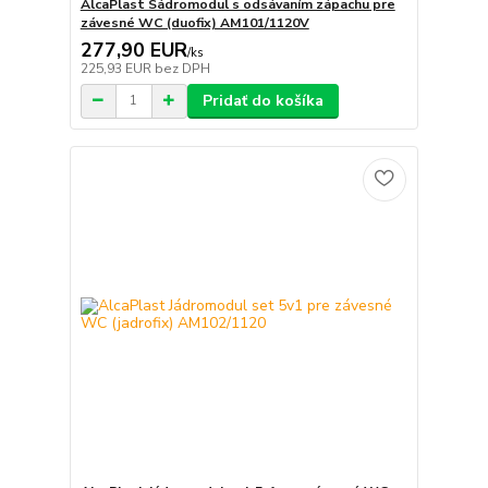
AlcaPlast Sádromodul s odsávaním zápachu pre
závesné WC (duofix) AM101/1120V
277,90 EUR
/
ks
225,93 EUR
bez DPH
Pridať do košíka