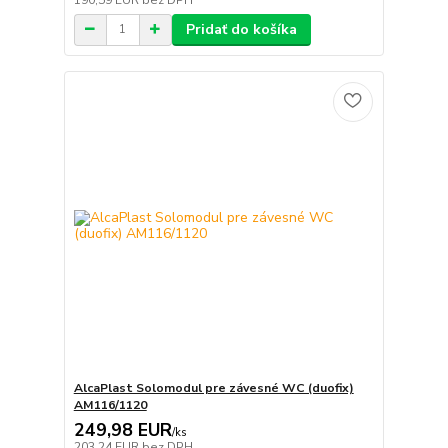
Pridať do košíka
AlcaPlast Solomodul pre závesné WC (duofix)
AM116/1120
249,98 EUR
/
ks
203,24 EUR
bez DPH