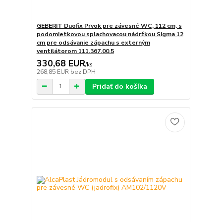
GEBERIT Duofix Prvok pre závesné WC, 112 cm, s
podomietkovou splachovacou nádržkou Sigma 12
cm pre odsávanie zápachu s externým
ventilátorom 111.367.00.5
330,68 EUR
/
ks
268,85 EUR
bez DPH
Pridať do košíka