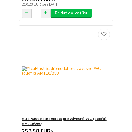
/
ks
210,23 EUR
bez DPH
Pridať do košíka
AlcaPlast Sádromodul pre závesné WC (duofix)
AM118/850
258,58 EUR
/
ks