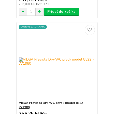
/
ks
205,00 EUR
bez DPH
Pridať do košíka
Doprava ZADARMO
VIEGA Prevista Dry-WC prvok model 8522 -
771980
256,25 EUR