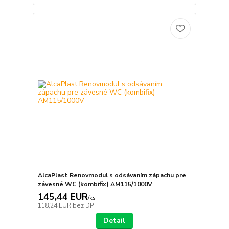
AlcaPlast Renovmodul s odsávaním zápachu pre
závesné WC (kombifix) AM115/1000V
145,44 EUR
/
ks
118,24 EUR
bez DPH
Detail