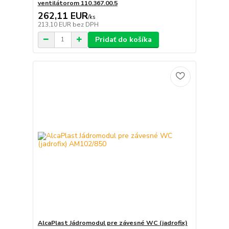
ventilátorom 110.367.00.5
262,11 EUR
/
ks
213,10 EUR
bez DPH
Pridať do košíka
AlcaPlast Jádromodul pre závesné WC (jadrofix)