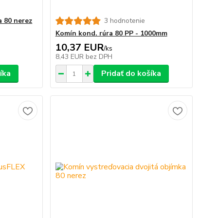
a 80 nerez
3 hodnotenie
Komín kond. rúra 80 PP - 1000mm
10,37 EUR
/
ks
8,43 EUR
bez DPH
íka
Pridať do košíka