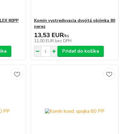
FLEX 80PP
Komín vystreďovacia dvojitá objímka 80
nerez
13,53 EUR
/
ks
11,00 EUR
bez DPH
íka
Pridať do košíka