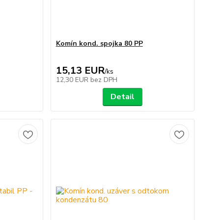
Komín kond. spojka 80 PP
15,13 EUR
/
ks
12,30 EUR
bez DPH
Detail