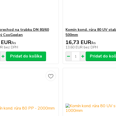
prechod na trubku DN 80/60
Komín kond. rúra 80 UV stab
ký CoxGeelen
500mm
 EUR
16,73 EUR
/
ks
/
ks
UR
bez DPH
13,60 EUR
bez DPH
Pridať do košíka
Pridať do koš