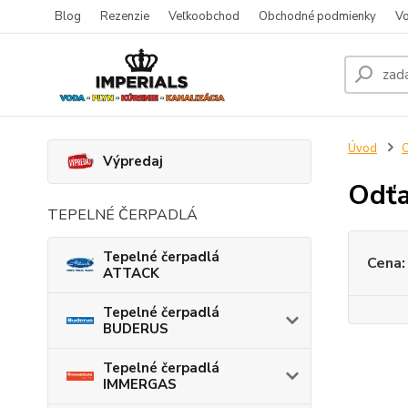
Blog
Rezenzie
Veľkoobchod
Obchodné podmienky
Vo
Úvod
O
Výpredaj
Odťa
TEPELNÉ ČERPADLÁ
Tepelné čerpadlá
Cena:
ATTACK
Tepelné čerpadlá
BUDERUS
Tepelné čerpadlá
IMMERGAS