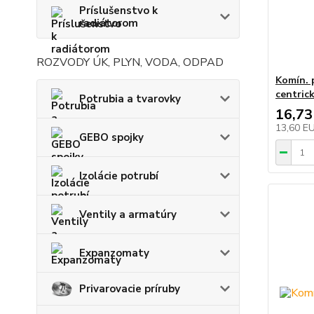
Príslušenstvo k
radiátorom
ROZVODY ÚK, PLYN, VODA, ODPAD
Komín. 
centric
Potrubia a tvarovky
16,73
13,60 E
GEBO spojky
Izolácie potrubí
Ventily a armatúry
Expanzomaty
Privarovacie príruby