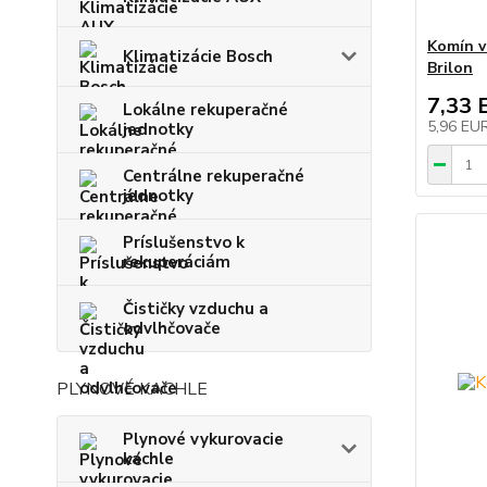
Komín v
Klimatizácie Bosch
Brilon
7,33 
Lokálne rekuperačné
5,96 EU
jednotky
Centrálne rekuperačné
jednotky
Príslušenstvo k
rekuperáciám
Čističky vzduchu a
odvlhčovače
PLYNOVÉ KACHLE
Plynové vykurovacie
kachle