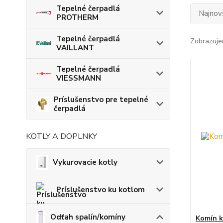
Tepelné čerpadlá
Najnov
PROTHERM
Tepelné čerpadlá
Zobrazuje
VAILLANT
Tepelné čerpadlá
VIESSMANN
Príslušenstvo pre tepelné
čerpadlá
KOTLY A DOPLNKY
Vykurovacie kotly
Príslušenstvo ku kotlom
Odťah spalín/komíny
Komín k