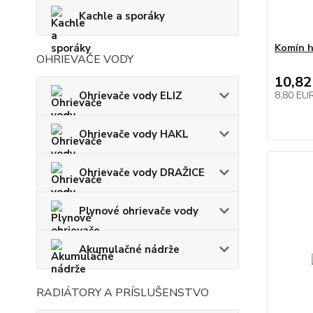
Kachle a sporáky
Komín h
OHRIEVAČE VODY
10,82
Ohrievače vody ELIZ
8,80 EU
Ohrievače vody HAKL
Ohrievače vody DRAŽICE
Plynové ohrievače vody
Akumulačné nádrže
RADIÁTORY A PRÍSLUŠENSTVO