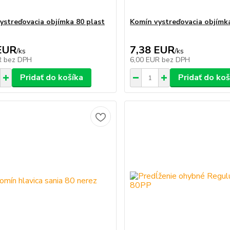
ystreďovacia objímka 80 plast
Komín vystreďovacia objímk
EUR
7,38 EUR
/
ks
/
ks
R
bez DPH
6,00 EUR
bez DPH
Pridať do košíka
Pridať do koš