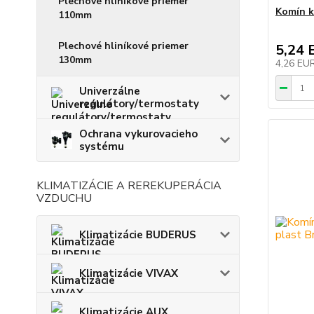
Plechové hliníkové priemer
Komín k
110mm
Plechové hliníkové priemer
5,24 
130mm
4,26 EU
Univerzálne
regulátory/termostaty
Ochrana vykurovacieho
systému
KLIMATIZÁCIE A REREKUPERÁCIA
VZDUCHU
Klimatizácie BUDERUS
Klimatizácie VIVAX
Klimatizácie AUX