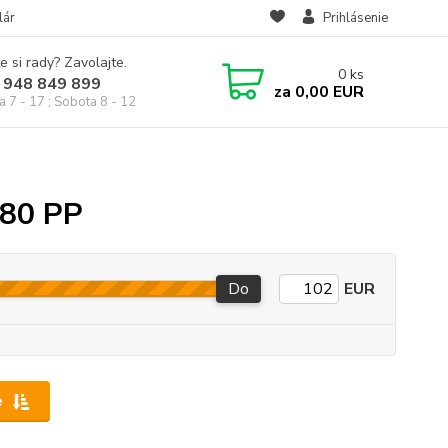
lár
Prihlásenie
e si rady? Zavolajte.
0
ks
 948 849 899
za
0,00 EUR
a 7 - 17 ; Sobota 8 - 12
 80 PP
Do
EUR
e