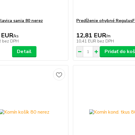
lavica sania 80 nerez
Predĺženie ohybné Regulus
 EUR
12,81 EUR
/
ks
/
m
R
bez DPH
10,41 EUR
bez DPH
Detail
Pridať do koš