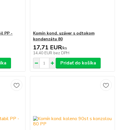
il PP -
Komín kond. uzáver s odtokom
kondenzátu 80
17,71 EUR
/
ks
14,40 EUR
bez DPH
íka
Pridať do košíka