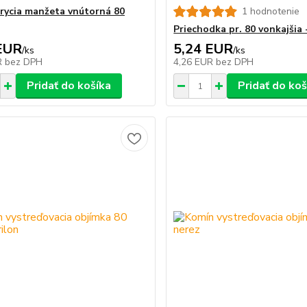
rycia manžeta vnútorná 80
1 hodnotenie
Priechodka pr. 80 vonkajšia
EUR
5,24 EUR
/
ks
/
ks
R
bez DPH
4,26 EUR
bez DPH
Pridať do košíka
Pridať do koš