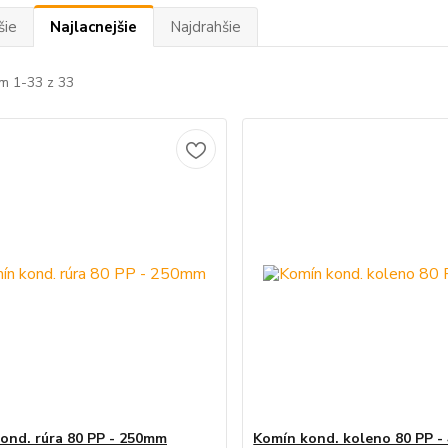
šie
Najlacnejšie
Najdrahšie
m 1-33 z 33
ond. rúra 80 PP - 250mm
Komín kond. koleno 80 PP -