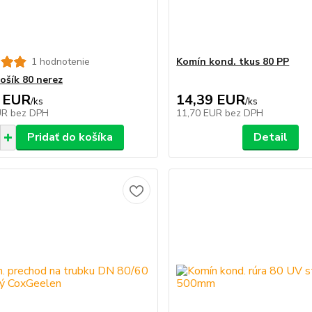
1 hodnotenie
Komín kond. tkus 80 PP
ošík 80 nerez
 EUR
14,39 EUR
/
ks
/
ks
UR
bez DPH
11,70 EUR
bez DPH
Pridať do košíka
Detail