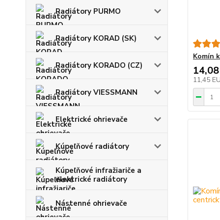
Radiátory PURMO
Radiátory KORAD (SK)
Komín k
Radiátory KORADO (CZ)
14,08
11,45 E
Radiátory VIESSMANN
Elektrické ohrievače
Kúpeľňové radiátory
Kúpeľňové infražiariče a
elektrické radiátory
Nástenné ohrievače