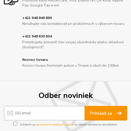
Platobné karty MasterCard, Visa, platby cez QR kódy, Apple
Pay, Google Pay a iné
+421 948 849 899
Neváhajte nás kontaktovať pri problémoch s výberom tovaru
+421 948 630 604
Potrebujete preveriť stav svojej objednávky alebo skladovú
dostupnosť?
Rozvoz tovaru
Rozvoz tovaru firemným autom v Trnave a okolí do 100km.
Odber noviniek
Prihlásiť sa
Súhlasím so
spracovaním osobných údajov
za účelom zasielania newslettera.