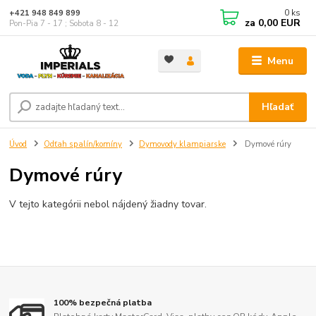
0
ks
+421 948 849 899
za
0,00 EUR
Pon-Pia 7 - 17 ; Sobota 8 - 12
Menu
Hľadať
Úvod
Odťah spalín/komíny
Dymovody klampiarske
Dymové rúry
Dymové rúry
V tejto kategórii nebol nájdený žiadny tovar.
100% bezpečná platba