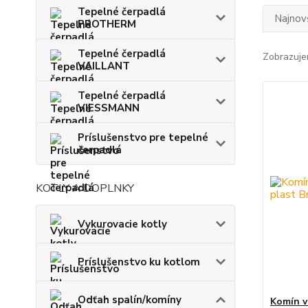
Tepelné čerpadlá
Najnov
PROTHERM
Tepelné čerpadlá
Zobrazuje
VAILLANT
Tepelné čerpadlá
VIESSMANN
Príslušenstvo pre tepelné
čerpadlá
KOTLY A DOPLNKY
Vykurovacie kotly
Príslušenstvo ku kotlom
Odťah spalín/komíny
Komín v