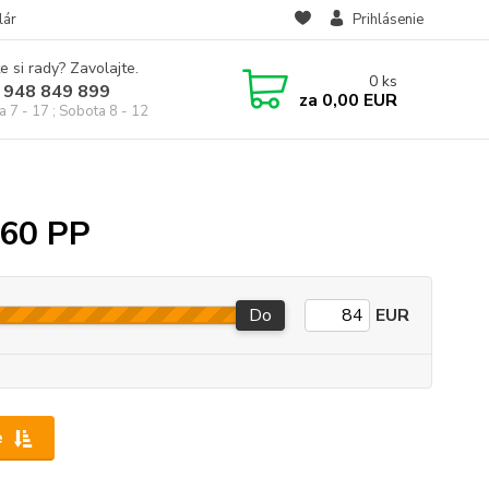
lár
Prihlásenie
e si rady? Zavolajte.
0
ks
 948 849 899
za
0,00 EUR
a 7 - 17 ; Sobota 8 - 12
 60 PP
Do
EUR
e