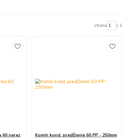
strana
z 1
a 60 nerez
Komín kond. predĺženie 60 PP - 250mm