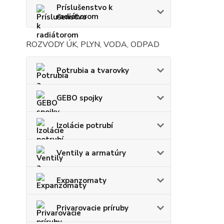
Príslušenstvo k
radiátorom
ROZVODY ÚK, PLYN, VODA, ODPAD
Potrubia a tvarovky
GEBO spojky
Izolácie potrubí
Ventily a armatúry
Expanzomaty
Privarovacie príruby