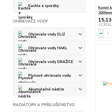
Kachle a sporáky
Komín k
2000m
15,13
OHRIEVAČE VODY
12,30 E
Ohrievače vody ELIZ
Ohrievače vody HAKL
Ohrievače vody DRAŽICE
Plynové ohrievače vody
Akumulačné nádrže
RADIÁTORY A PRÍSLUŠENSTVO