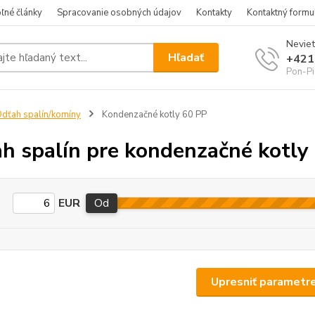
ľné články
Spracovanie osobných údajov
Kontakty
Kontaktný formu
Neviet
Hľadať
+421
Pon-Pi
dťah spalín/komíny
Kondenzačné kotly 60 PP
h spalín pre kondenzačné kotly
EUR
Od
Upresniť parametr