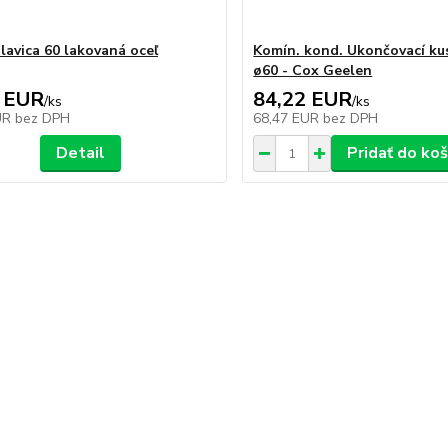
lavica 60 lakovaná oceľ
Komín. kond. Ukončovací ku
ø60 - Cox Geelen
 EUR
84,22 EUR
/
ks
/
ks
UR
bez DPH
68,47 EUR
bez DPH
Detail
Pridať do koš