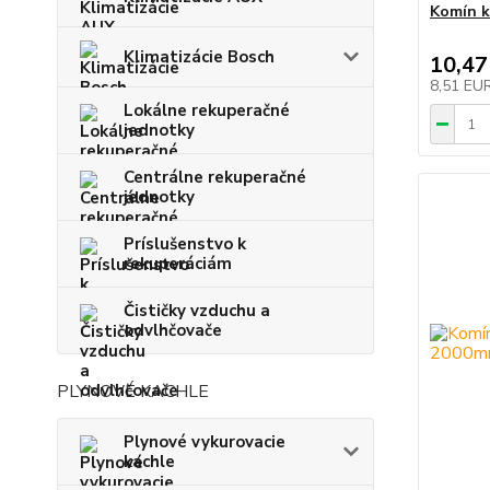
Komín k
Klimatizácie Bosch
10,47
8,51 EU
Lokálne rekuperačné
jednotky
Centrálne rekuperačné
jednotky
Príslušenstvo k
rekuperáciám
Čističky vzduchu a
odvlhčovače
PLYNOVÉ KACHLE
Plynové vykurovacie
kachle