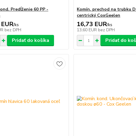
ond. Predĺženie 60 PP -
Komín. prechod na trubku D
m
centrický CoxGeelen
 EUR
16,73 EUR
/
ks
/
ks
UR
bez DPH
13,60 EUR
bez DPH
Pridať do košíka
Pridať do koš