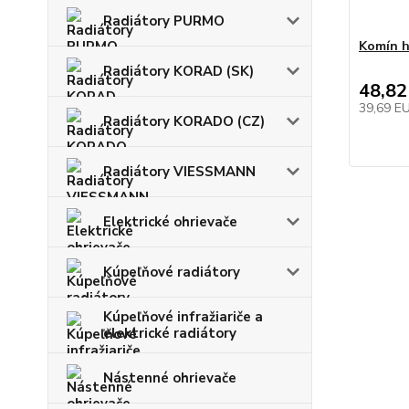
Radiátory PURMO
Komín h
Radiátory KORAD (SK)
48,82
39,69 E
Radiátory KORADO (CZ)
Radiátory VIESSMANN
Elektrické ohrievače
Kúpeľňové radiátory
Kúpeľňové infražiariče a
elektrické radiátory
Nástenné ohrievače