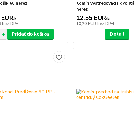
ošík 60 nerez
Komín vystreďovacia dvojitá
nerez
 EUR
12,55 EUR
/
ks
/
ks
R
bez DPH
10,20 EUR
bez DPH
Pridať do košíka
Detail