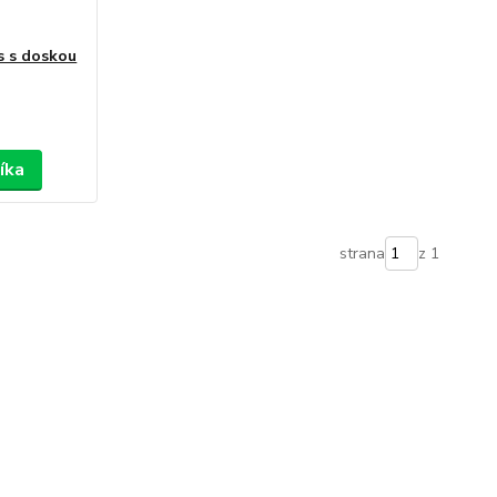
s s doskou
íka
strana
z 1