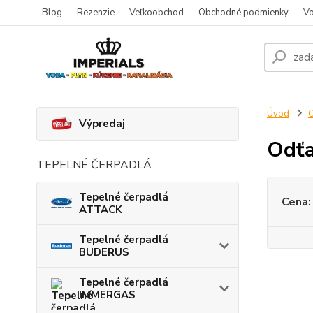
Blog
Rezenzie
Veľkoobchod
Obchodné podmienky
Vo
Úvod
O
Výpredaj
Odťa
TEPELNÉ ČERPADLÁ
Tepelné čerpadlá
Cena:
ATTACK
Tepelné čerpadlá
BUDERUS
Tepelné čerpadlá
IMMERGAS