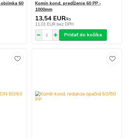
 objímka 60
Komín kond. predĺženie 60 PP -
1000mm
13,54 EUR
/
ks
11,01 EUR
bez DPH
Pridať do košíka