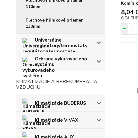
Plechové hliníkové priemer
Komín k
110mm
8,04 
6,54 EU
Plechové hliníkové priemer
130mm
Univerzálne
regulátory/termostaty
Ochrana vykurovacieho
systému
KLIMATIZÁCIE A REREKUPERÁCIA
VZDUCHU
Klimatizácie BUDERUS
Klimatizácie VIVAX
Klimatizácie AUX