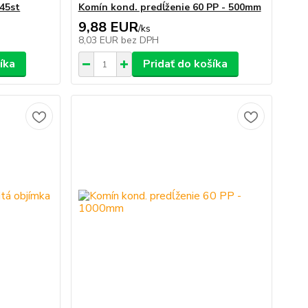
 45st
Komín kond. predĺženie 60 PP - 500mm
9,88 EUR
/
ks
8,03 EUR
bez DPH
íka
Pridať do košíka