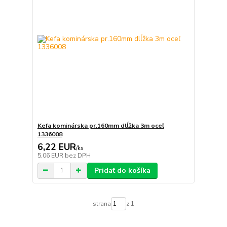
Kefa kominárska pr.160mm dlĺžka 3m oceľ
1336008
6,22 EUR
/
ks
5,06 EUR
bez DPH
Pridať do košíka
strana
z 1