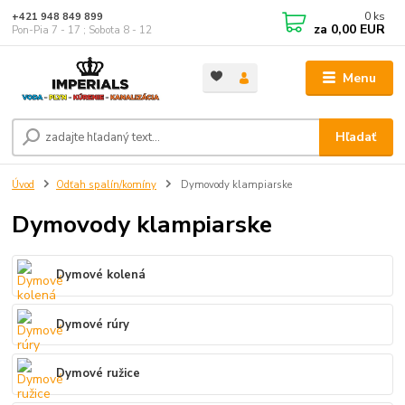
0
ks
+421 948 849 899
za
0,00 EUR
Pon-Pia 7 - 17 ; Sobota 8 - 12
Menu
Hľadať
Úvod
Odťah spalín/komíny
Dymovody klampiarske
Dymovody klampiarske
Dymové kolená
Dymové rúry
Dymové ružice