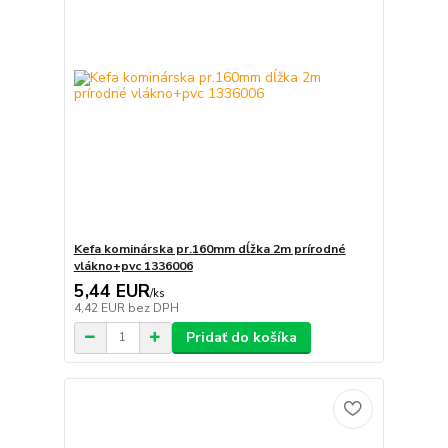
Kefa kominárska pr.160mm dĺžka 2m prírodné
vlákno+pvc 1336006
5,44 EUR
/
ks
4,42 EUR
bez DPH
Pridať do košíka