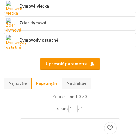
Dymové viečka
Zder dymová
Dymovody ostatné
Upresniť parametre
Najnovšie
Najlacnejšie
Najdrahšie
Zobrazujem 1-3 z 3
strana
z 1