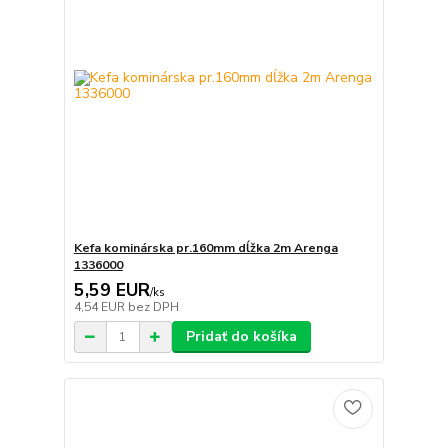
Kefa kominárska pr.160mm dĺžka 2m Arenga
1336000
5,59 EUR
/
ks
4,54 EUR
bez DPH
Pridať do košíka