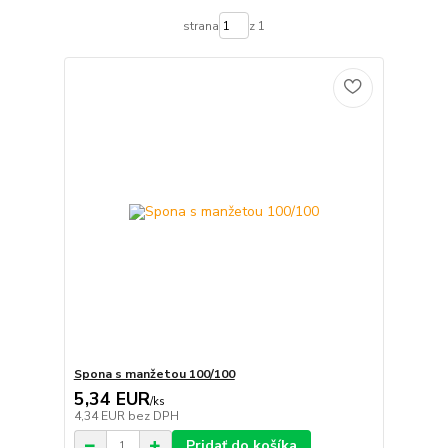
strana
z 1
Spona s manžetou 100/100
5,34 EUR
/
ks
4,34 EUR
bez DPH
Pridať do košíka