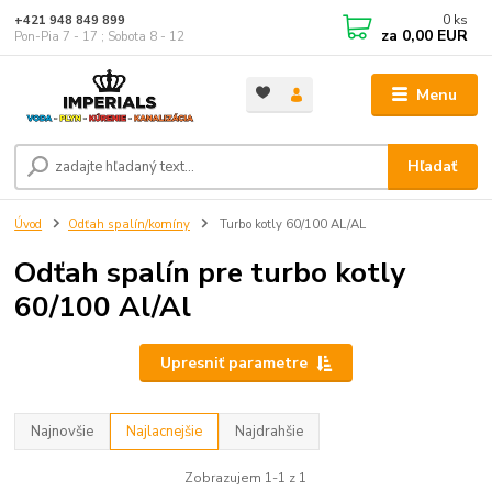
0
ks
+421 948 849 899
za
0,00 EUR
Pon-Pia 7 - 17 ; Sobota 8 - 12
Menu
Hľadať
Úvod
Odťah spalín/komíny
Turbo kotly 60/100 AL/AL
Odťah spalín pre turbo kotly
60/100 Al/Al
Upresniť parametre
Najnovšie
Najlacnejšie
Najdrahšie
Zobrazujem 1-1 z 1