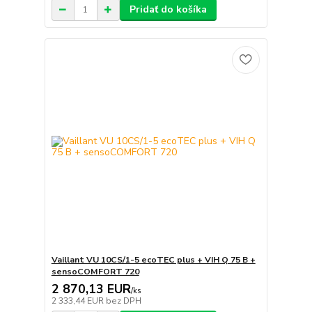
Pridať do košíka
Vaillant VU 10CS/1-5 ecoTEC plus + VIH Q 75 B +
sensoCOMFORT 720
2 870,13 EUR
/
ks
2 333,44 EUR
bez DPH