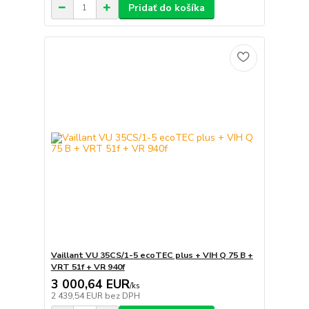
Pridať do košíka
Vaillant VU 35CS/1-5 ecoTEC plus + VIH Q 75 B +
VRT 51f + VR 940f
3 000,64 EUR
/
ks
2 439,54 EUR
bez DPH