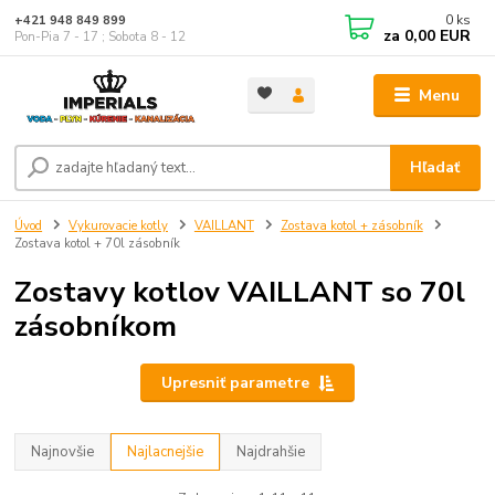
0
ks
+421 948 849 899
za
0,00 EUR
Pon-Pia 7 - 17 ; Sobota 8 - 12
Menu
Hľadať
Úvod
Vykurovacie kotly
VAILLANT
Zostava kotol + zásobník
Zostava kotol + 70l zásobník
Zostavy kotlov VAILLANT so 70l
zásobníkom
Upresniť parametre
Najnovšie
Najlacnejšie
Najdrahšie