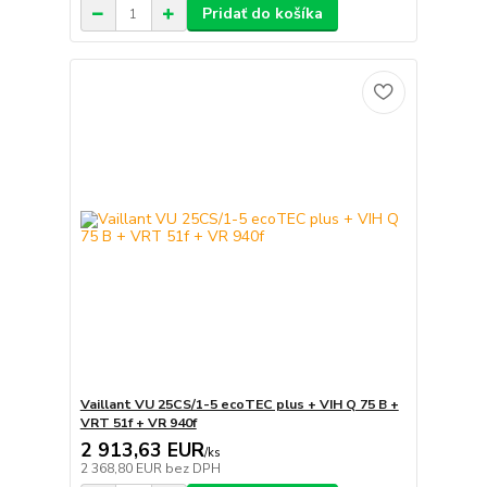
Pridať do košíka
Vaillant VU 25CS/1-5 ecoTEC plus + VIH Q 75 B +
VRT 51f + VR 940f
2 913,63 EUR
/
ks
2 368,80 EUR
bez DPH