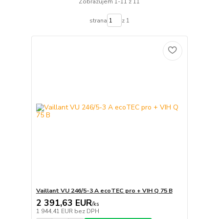
Zobrazujem 1-11 z 11
strana
z 1
Vaillant VU 246/5-3 A ecoTEC pro + VIH Q 75 B
2 391,63 EUR
/
ks
1 944,41 EUR
bez DPH