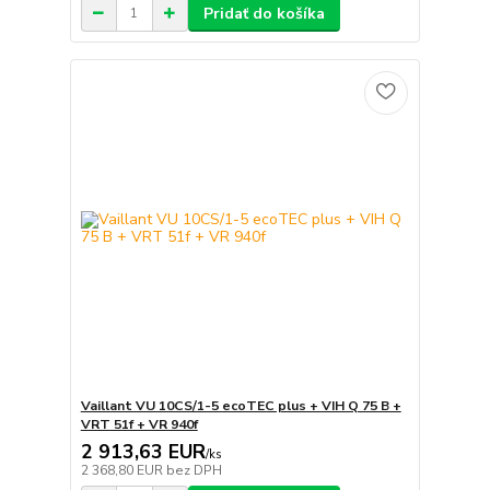
Pridať do košíka
Vaillant VU 10CS/1-5 ecoTEC plus + VIH Q 75 B +
VRT 51f + VR 940f
2 913,63 EUR
/
ks
2 368,80 EUR
bez DPH