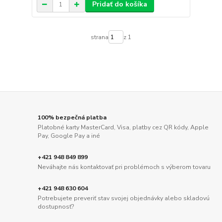
Pridať do košíka
strana
z 1
100% bezpečná platba
Platobné karty MasterCard, Visa, platby cez QR kódy, Apple
Pay, Google Pay a iné
+421 948 849 899
Neváhajte nás kontaktovať pri problémoch s výberom tovaru
+421 948 630 604
Potrebujete preveriť stav svojej objednávky alebo skladovú
dostupnosť?