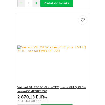
Pridať do košíka
Vaillant VU 25CS/1-5 ecoTEC plus + VIH Q 75 B +
sensoCOMFORT 720
2 870,13 EUR
/
ks
2 333,44 EUR
bez DPH