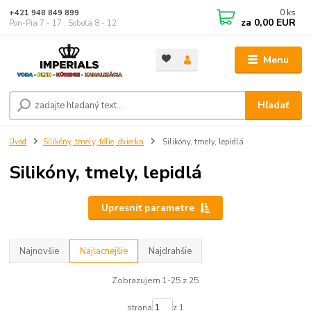
0
ks
+421 948 849 899
za
0,00 EUR
Pon-Pia 7 - 17 ; Sobota 8 - 12
Menu
Hľadať
Úvod
Silikóny, tmely, fólie, dvierka
Silikóny, tmely, lepidlá
Silikóny, tmely, lepidlá
Upresniť parametre
Najnovšie
Najlacnejšie
Najdrahšie
Zobrazujem 1-25 z 25
strana
z 1