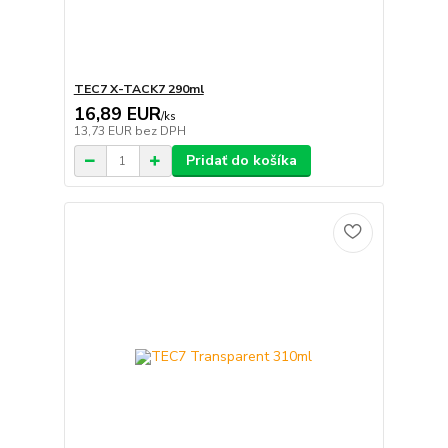
TEC7 X-TACK7 290ml
16,89 EUR
/
ks
13,73 EUR
bez DPH
Pridať do košíka