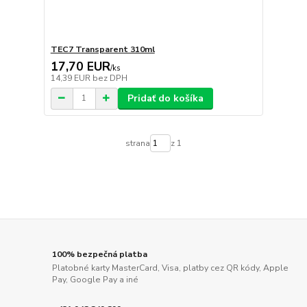
TEC7 Transparent 310ml
17,70 EUR
/
ks
14,39 EUR
bez DPH
Pridať do košíka
strana
z 1
100% bezpečná platba
Platobné karty MasterCard, Visa, platby cez QR kódy, Apple
Pay, Google Pay a iné