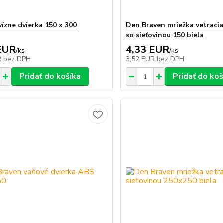
vízne dvierka 150 x 300
Den Braven mriežka vetraci
so sieťovinou 150 biela
EUR
4,33 EUR
/
ks
/
ks
R
bez DPH
3,52 EUR
bez DPH
Pridať do košíka
Pridať do koš