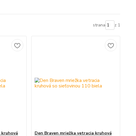
strana
z 1
a kruhová
Den Braven mriežka vetracia kruhová