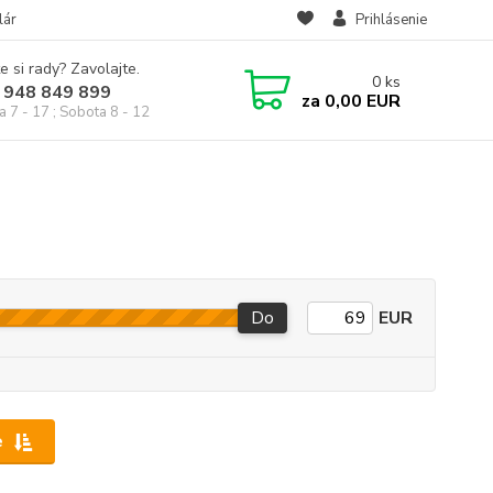
lár
Prihlásenie
e si rady? Zavolajte.
0
ks
 948 849 899
za
0,00 EUR
a 7 - 17 ; Sobota 8 - 12
Do
EUR
e