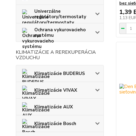
bez sieť
1,39 
Univerzálne
regulátory/termostaty
1,13 EU
Ochrana vykurovacieho
systému
KLIMATIZÁCIE A REREKUPERÁCIA
VZDUCHU
Klimatizácie BUDERUS
Klimatizácie VIVAX
Klimatizácie AUX
Klimatizácie Bosch