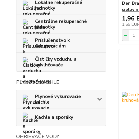
Lokálne rekuperačné
Den Bra
jednotky
sieťovi
1,96 
Centrálne rekuperačné
1,59 EU
jednotky
Príslušenstvo k
rekuperáciám
Čističky vzduchu a
odvlhčovače
PLYNOVÉ KACHLE
Plynové vykurovacie
kachle
Kachle a sporáky
OHRIEVAČE VODY