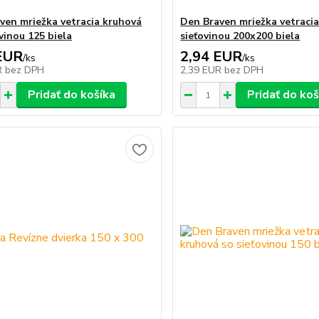
ven mriežka vetracia kruhová
Den Braven mriežka vetracia
vinou 125 biela
sieťovinou 200x200 biela
EUR
2,94 EUR
/
ks
/
ks
R
bez DPH
2,39 EUR
bez DPH
Pridať do košíka
Pridať do koš