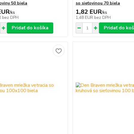
oviny 50 biela
so sieťovinou 70 biela
EUR
1,82 EUR
/
ks
/
ks
R
bez DPH
1,48 EUR
bez DPH
Pridať do košíka
Pridať do koš