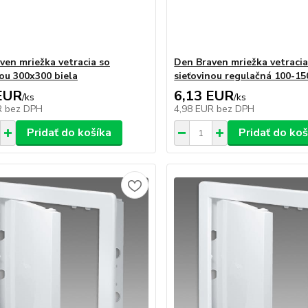
ven mriežka vetracia so
Den Braven mriežka vetracia
nou 300x300 biela
sieťovinou regulačná 100-15
EUR
6,13 EUR
/
ks
/
ks
R
bez DPH
4,98 EUR
bez DPH
Pridať do košíka
Pridať do koš