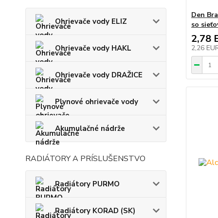
Den Bra
Ohrievače vody ELIZ
so sieťo
2,78 
Ohrievače vody HAKL
2,26 EU
Ohrievače vody DRAŽICE
Plynové ohrievače vody
Akumulačné nádrže
RADIÁTORY A PRÍSLUŠENSTVO
Radiátory PURMO
Radiátory KORAD (SK)