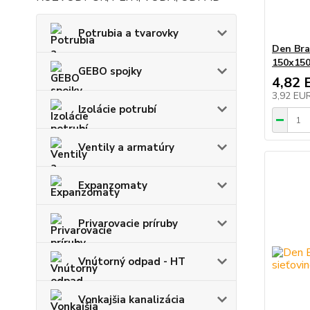
Potrubia a tvarovky
Den Bra
150x15
GEBO spojky
4,82 
3,92 EU
Izolácie potrubí
Ventily a armatúry
Expanzomaty
Privarovacie príruby
Vnútorný odpad - HT
Vonkajšia kanalizácia