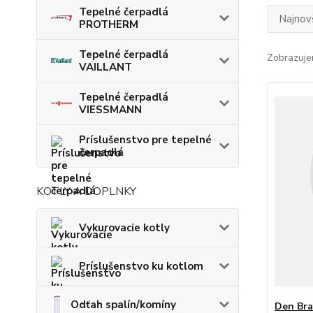
Tepelné čerpadlá
Najnov
PROTHERM
Tepelné čerpadlá
Zobrazuje
VAILLANT
Tepelné čerpadlá
VIESSMANN
Príslušenstvo pre tepelné
čerpadlá
KOTLY A DOPLNKY
Vykurovacie kotly
Príslušenstvo ku kotlom
Odťah spalín/komíny
Den Bra