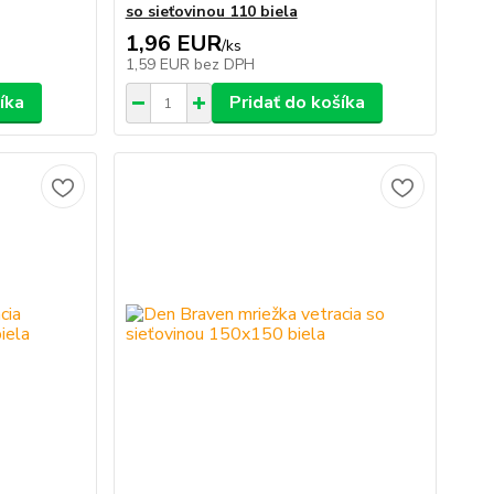
so sieťovinou 110 biela
1,96 EUR
/
ks
1,59 EUR
bez DPH
íka
Pridať do košíka