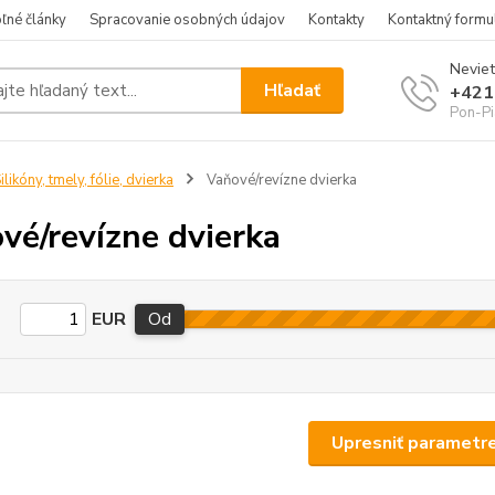
ľné články
Spracovanie osobných údajov
Kontakty
Kontaktný formu
Neviet
Hľadať
+421
Pon-Pi
ilikóny, tmely, fólie, dvierka
Vaňové/revízne dvierka
vé/revízne dvierka
EUR
Od
Upresniť parametr