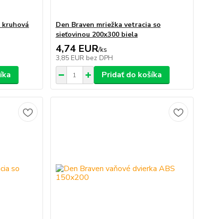
a kruhová
Den Braven mriežka vetracia so
sieťovinou 200x300 biela
4,74 EUR
/
ks
3,85 EUR
bez DPH
íka
Pridať do košíka