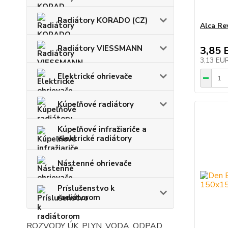
Radiátory KORADO (CZ)
Alca Re
Radiátory VIESSMANN
3,85 
3,13 EU
Elektrické ohrievače
Kúpeľňové radiátory
Kúpeľňové infražiariče a
elektrické radiátory
Nástenné ohrievače
Príslušenstvo k
radiátorom
ROZVODY ÚK, PLYN, VODA, ODPAD