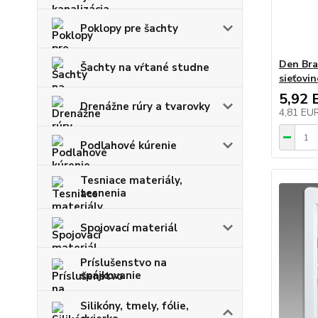
Poklopy pre šachty
Den Bra
Šachty na vŕtané studne
sieťovi
5,92 
Drenážne rúry a tvarovky
4,81 EU
Podlahové kúrenie
Tesniace materiály,
tesnenia
Spojovací materiál
Príslušenstvo na
spájkovanie
Silikóny, tmely, fólie,