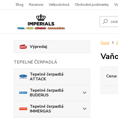
Blog
Rezenzie
Veľkoobchod
Obchodné podmienky
Vo
Úvod
S
Výpredaj
Vaňo
TEPELNÉ ČERPADLÁ
Tepelné čerpadlá
Cena:
ATTACK
Tepelné čerpadlá
BUDERUS
Tepelné čerpadlá
IMMERGAS