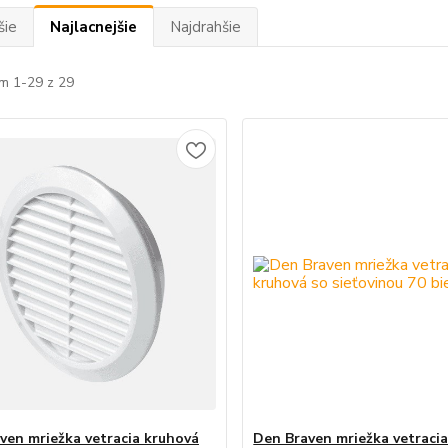
šie
Najlacnejšie
Najdrahšie
m 1-29 z 29
ven mriežka vetracia kruhová
Den Braven mriežka vetraci