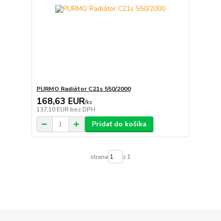
PURMO Radiátor C21s 550/2000
168,63 EUR
/
ks
137,10 EUR
bez DPH
Pridať do košíka
strana
z 1