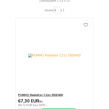
Zobrazujem 1-13 z 13
strana
z 1
PURMO Radiátor C21s 550/400
67,30 EUR
/
ks
54,72 EUR
bez DPH