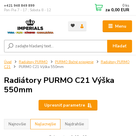
0
ks
+421 948 849 899
za
0,00 EUR
Pon-Pia 7 - 17 ; Sobota 8 - 12
Menu
Hľadať
Úvod
Radiátory PURMO
PURMO Bočné pripojenie
Radiátory PURMO
C21
PURMO C21 Výška 550mm
Radiátory PURMO C21 Výška
550mm
Upresniť parametre
Najnovšie
Najlacnejšie
Najdrahšie