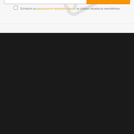
Súhlasím so
spracovaním osobných údajov
za účelom zasielania newslettera.