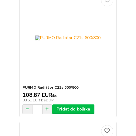
PURMO Radiátor C21s 600/800
108,87 EUR
/
ks
88,51 EUR
bez DPH
Pridať do košíka