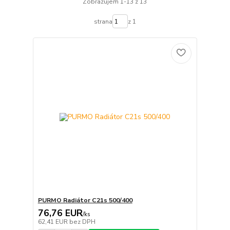
Zobrazujem 1-13 z 13
strana
z 1
PURMO Radiátor C21s 500/400
76,76 EUR
/
ks
62,41 EUR
bez DPH