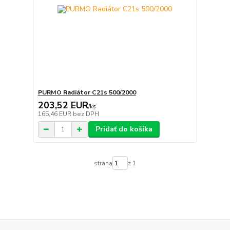
PURMO Radiátor C21s 500/2000
203,52 EUR
/
ks
165,46 EUR
bez DPH
Pridať do košíka
strana
z 1