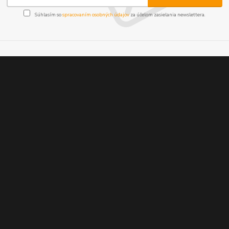
Súhlasím so
spracovaním osobných údajov
za účelom zasielania newslettera.