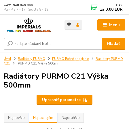
0
ks
+421 948 849 899
za
0,00 EUR
Pon-Pia 7 - 17 ; Sobota 8 - 12
Menu
Hľadať
Úvod
Radiátory PURMO
PURMO Bočné pripojenie
Radiátory PURMO
C21
PURMO C21 Výška 500mm
Radiátory PURMO C21 Výška
500mm
Upresniť parametre
Najnovšie
Najlacnejšie
Najdrahšie