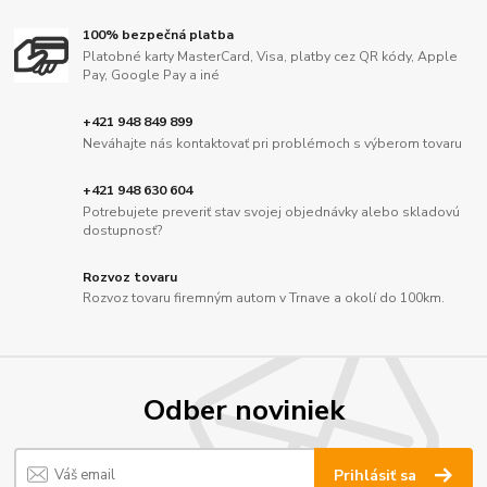
100% bezpečná platba
Platobné karty MasterCard, Visa, platby cez QR kódy, Apple
Pay, Google Pay a iné
+421 948 849 899
Neváhajte nás kontaktovať pri problémoch s výberom tovaru
+421 948 630 604
Potrebujete preveriť stav svojej objednávky alebo skladovú
dostupnosť?
Rozvoz tovaru
Rozvoz tovaru firemným autom v Trnave a okolí do 100km.
Odber noviniek
Prihlásiť sa