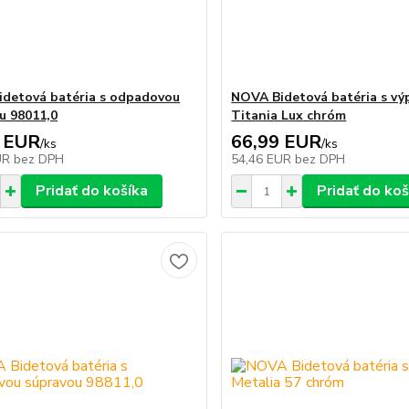
detová batéria s odpadovou
NOVA Bidetová batéria s vý
u 98011,0
Titania Lux chróm
 EUR
66,99 EUR
/
ks
/
ks
UR
bez DPH
54,46 EUR
bez DPH
Pridať do košíka
Pridať do koš