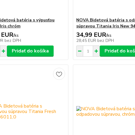
detová batéria s výpusťou
NOVA Bidetová batéria s o
Iris chróm
súpravou Titania Iris New 9
 EUR
34,99 EUR
/
ks
/
ks
UR
bez DPH
28,45 EUR
bez DPH
Pridať do košíka
Pridať do koš