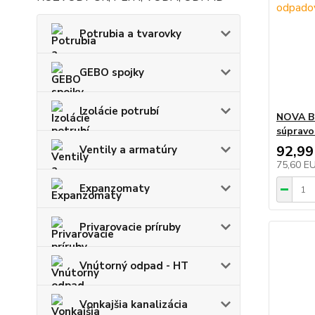
Potrubia a tvarovky
GEBO spojky
Izolácie potrubí
NOVA Bi
súpravo
92,99
Ventily a armatúry
75,60 E
Expanzomaty
Privarovacie príruby
Vnútorný odpad - HT
Vonkajšia kanalizácia