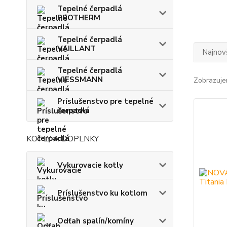
Tepelné čerpadlá
PROTHERM
Tepelné čerpadlá
VAILLANT
Najnov
Tepelné čerpadlá
VIESSMANN
Zobrazuje
Príslušenstvo pre tepelné
čerpadlá
KOTLY A DOPLNKY
Vykurovacie kotly
Príslušenstvo ku kotlom
Odťah spalín/komíny