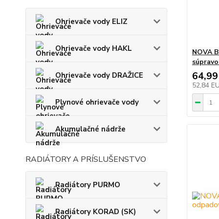
Ohrievače vody ELIZ
Ohrievače vody HAKL
NOVA Bi
súpravo
64,99
Ohrievače vody DRAŽICE
52,84 E
Plynové ohrievače vody
Akumulačné nádrže
RADIÁTORY A PRÍSLUŠENSTVO
Radiátory PURMO
Radiátory KORAD (SK)