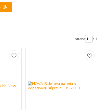
e
strana
z 1