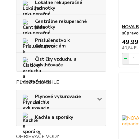
Lokálne rekuperačné
jednotky
Centrálne rekuperačné
jednotky
NOVA Bi
súpravo
Príslušenstvo k
49,99
rekuperáciám
40,64 E
Čističky vzduchu a
odvlhčovače
PLYNOVÉ KACHLE
Plynové vykurovacie
kachle
Kachle a sporáky
OHRIEVAČE VODY