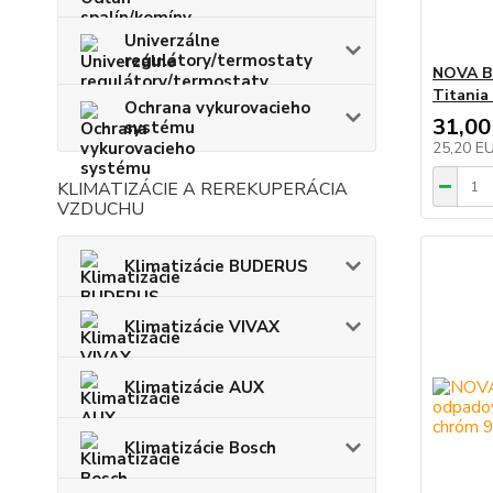
Univerzálne
regulátory/termostaty
NOVA Bi
Titania 
Ochrana vykurovacieho
31,00
systému
25,20 E
KLIMATIZÁCIE A REREKUPERÁCIA
VZDUCHU
Klimatizácie BUDERUS
Klimatizácie VIVAX
Klimatizácie AUX
Klimatizácie Bosch