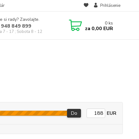
lár
Prihlásenie
e si rady? Zavolajte.
0
ks
 948 849 899
za
0,00 EUR
a 7 - 17 ; Sobota 8 - 12
Do
EUR