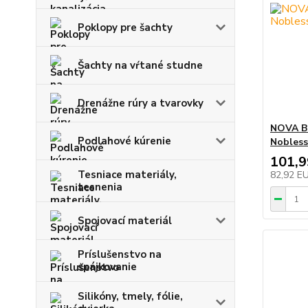
Poklopy pre šachty
Šachty na vŕtané studne
Drenážne rúry a tvarovky
NOVA Bi
Podlahové kúrenie
Nobles
101,
Tesniace materiály,
82,92 E
tesnenia
Spojovací materiál
Príslušenstvo na
spájkovanie
Silikóny, tmely, fólie,