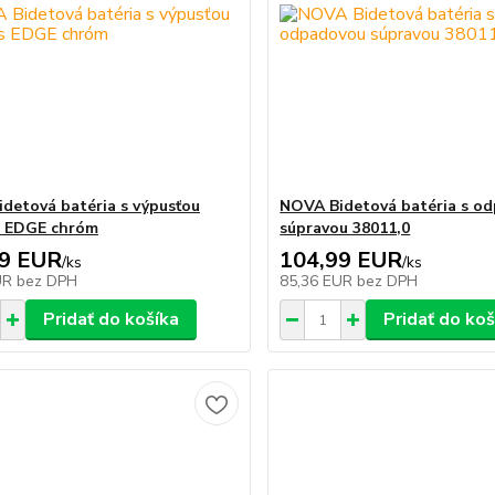
detová batéria s výpusťou
NOVA Bidetová batéria s o
s EDGE chróm
súpravou 38011,0
99 EUR
104,99 EUR
/
ks
/
ks
UR
bez DPH
85,36 EUR
bez DPH
Pridať do košíka
Pridať do koš