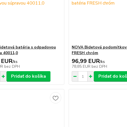
detová batéria s odpadovou
NOVA Bidetová podomítková
u 40011,0
FRESH chróm
 EUR
96,99 EUR
/
ks
/
ks
UR
bez DPH
78,85 EUR
bez DPH
Pridať do košíka
Pridať do koš