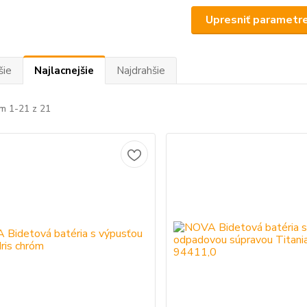
Upresniť parametr
šie
Najlacnejšie
Najdrahšie
m 1-21 z 21