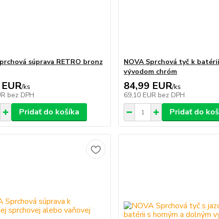
prchová súprava RETRO bronz
NOVA Sprchová tyč k batéri
vývodom chróm
 EUR
84,99 EUR
/
ks
/
ks
UR
bez DPH
69,10 EUR
bez DPH
Pridať do košíka
Pridať do koš