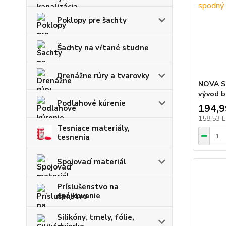
Poklopy pre šachty
Šachty na vŕtané studne
Drenážne rúry a tvarovky
NOVA Sp
vývod b
Podlahové kúrenie
194,
158,53 
Tesniace materiály,
tesnenia
Spojovací materiál
Príslušenstvo na
spájkovanie
Silikóny, tmely, fólie,