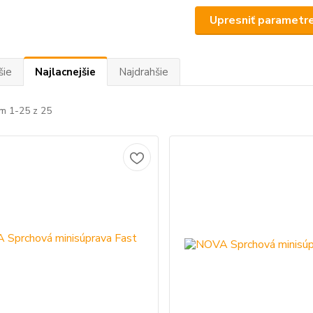
Upresniť parametr
šie
Najlacnejšie
Najdrahšie
m 1-25 z 25