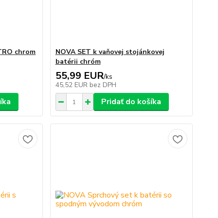
ETRO chrom
NOVA SET k vaňovej stojánkovej
batérii chróm
55,99 EUR
/
ks
45,52 EUR
bez DPH
íka
Pridať do košíka