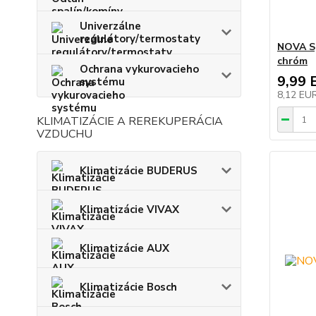
Univerzálne
regulátory/termostaty
NOVA Sp
chróm
Ochrana vykurovacieho
9,99 
systému
8,12 EU
KLIMATIZÁCIE A REREKUPERÁCIA
VZDUCHU
Klimatizácie BUDERUS
Klimatizácie VIVAX
Klimatizácie AUX
Klimatizácie Bosch