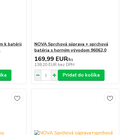
m k batérii
NOVA Sprchová súprava + sprchová
m
batéria s horným vývodom 96062,0
169,99 EUR
/
ks
138,20 EUR
bez DPH
íka
Pridať do košíka