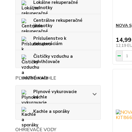
Lokálne rekuperačné
jednotky
Centrálne rekuperačné
jednotky
NOVA Sp
Príslušenstvo k
14,99
rekuperáciám
12,19 E
Čističky vzduchu a
odvlhčovače
PLYNOVÉ KACHLE
Plynové vykurovacie
kachle
Kachle a sporáky
OHRIEVAČE VODY