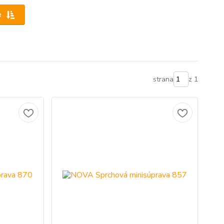
e
strana
z 1