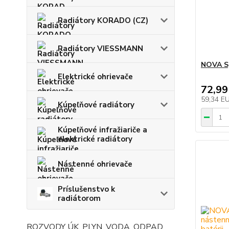
Radiátory KORADO (CZ)
Radiátory VIESSMANN
NOVA S
Elektrické ohrievače
72,99
59,34 E
Kúpeľňové radiátory
Kúpeľňové infražiariče a
elektrické radiátory
Nástenné ohrievače
Príslušenstvo k
radiátorom
ROZVODY ÚK, PLYN, VODA, ODPAD