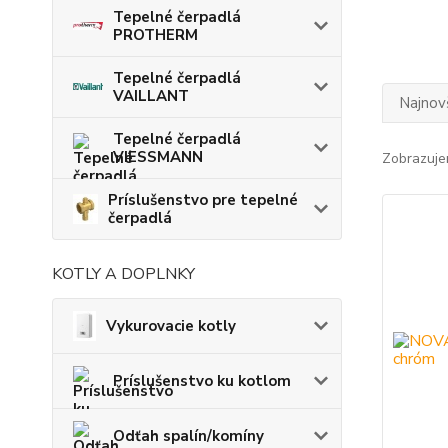
Tepelné čerpadlá
PROTHERM
Tepelné čerpadlá
VAILLANT
Najnov
Tepelné čerpadlá
VIESSMANN
Zobrazuje
Príslušenstvo pre tepelné
čerpadlá
KOTLY A DOPLNKY
Vykurovacie kotly
Príslušenstvo ku kotlom
Odťah spalín/komíny