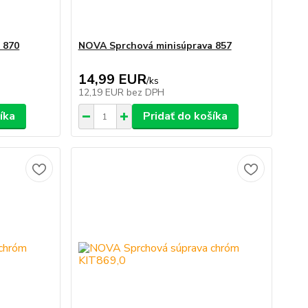
 870
NOVA Sprchová minisúprava 857
14,99 EUR
/
ks
12,19 EUR
bez DPH
íka
Pridať do košíka