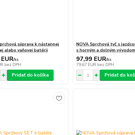
rchová súprava k nástennej
NOVA Sprchová tyč s jazdco
ej alebo vaňovej batérii
s horným a dolným vývodo
 EUR
97,99 EUR
/
ks
/
ks
UR
bez DPH
79,67 EUR
bez DPH
Pridať do košíka
Pridať do koš