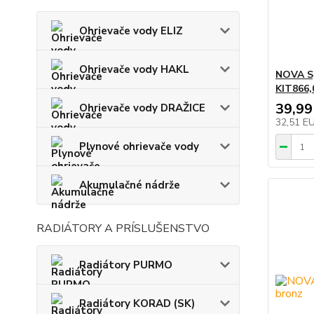
Ohrievače vody ELIZ
Ohrievače vody HAKL
NOVA S
KIT866,
39,99
Ohrievače vody DRAŽICE
32,51 E
Plynové ohrievače vody
Akumulačné nádrže
RADIÁTORY A PRÍSLUŠENSTVO
Radiátory PURMO
Radiátory KORAD (SK)