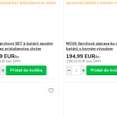
rchový SET k batérii spodný
NOVA Sprchová súprava ku 
ez príslušenstva chróm
batérii s horným vývodom
99 EUR
194,99 EUR
/
ks
/
ks
EUR
bez DPH
158,53 EUR
bez DPH
Pridať do košíka
Pridať do koš