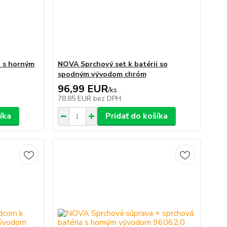
i s horným
NOVA Sprchový set k batérii so
spodným vývodom chróm
96,99 EUR
/
ks
78,85 EUR
bez DPH
íka
Pridať do košíka