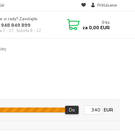
lár
Prihlásenie
e si rady? Zavolajte.
0
ks
 948 849 899
za
0,00 EUR
a 7 - 17 ; Sobota 8 - 12
lety
Do
EUR