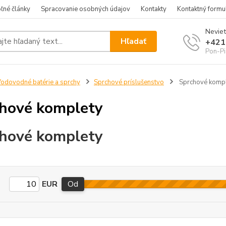
ľné články
Spracovanie osobných údajov
Kontakty
Kontaktný formu
Neviet
Hľadať
+421
Pon-Pi
odovodné batérie a sprchy
Sprchové príslušenstvo
Sprchové komp
hové komplety
hové komplety
EUR
Od