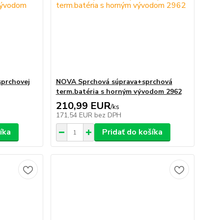
sprchovej
NOVA Sprchová súprava+sprchová
term.batéria s horným vývodom 2962
210,99 EUR
/
ks
171,54 EUR
bez DPH
íka
Pridať do košíka