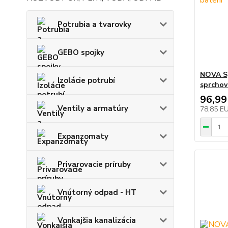
Potrubia a tvarovky
GEBO spojky
NOVA Sp
Izolácie potrubí
sprchov
96,99
Ventily a armatúry
78,85 E
Expanzomaty
Privarovacie príruby
Vnútorný odpad - HT
Vonkajšia kanalizácia