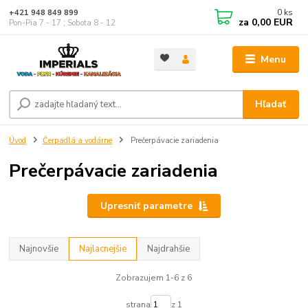
0
ks
+421 948 849 899
za
0,00 EUR
Pon-Pia 7 - 17 ; Sobota 8 - 12
Menu
Hľadať
Úvod
Čerpadlá a vodárne
Prečerpávacie zariadenia
Prečerpávacie zariadenia
Upresniť parametre
Najnovšie
Najlacnejšie
Najdrahšie
Zobrazujem 1-6 z 6
strana
z 1