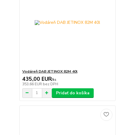
Vodáreň DAB JETINOX 82M 40l
435,00 EUR
/
ks
353,66 EUR
bez DPH
Pridať do košíka