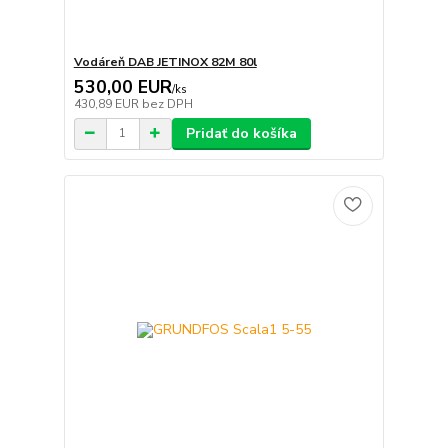
Vodáreň DAB JETINOX 82M 80l
530,00 EUR
/
ks
430,89 EUR
bez DPH
Pridať do košíka