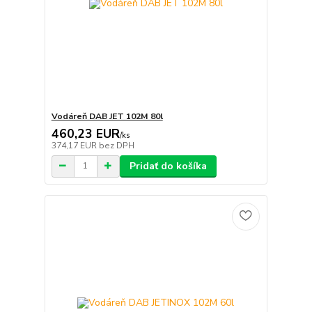
Vodáreň DAB JET 102M 80l
460,23 EUR
/
ks
374,17 EUR
bez DPH
Pridať do košíka