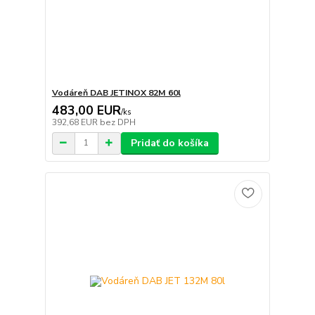
Vodáreň DAB JETINOX 82M 60l
483,00 EUR
/
ks
392,68 EUR
bez DPH
Pridať do košíka