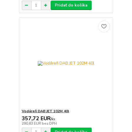
Pridať do košíka
Vodáreň DAB JET 102M 40l
357,72 EUR
/
ks
290,83 EUR
bez DPH