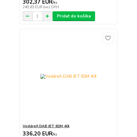
302,37 EUR
/
ks
245,83 EUR
bez DPH
Pridať do košíka
Vodáreň DAB JET 82M 40l
336,20 EUR
/
ks