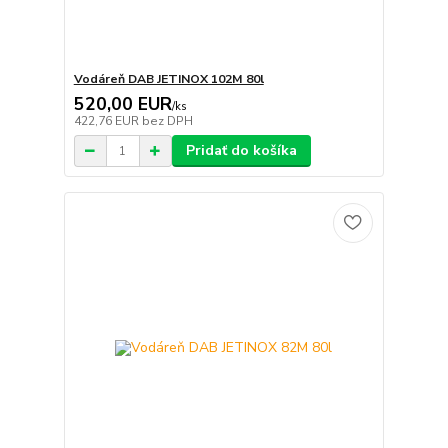
Vodáreň DAB JETINOX 102M 80l
520,00 EUR
/
ks
422,76 EUR
bez DPH
Pridať do košíka