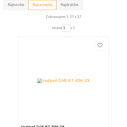
Najnovšie
Najlacnejšie
Najdrahšie
Zobrazujem 1-27 z 27
strana
z 1
Vodáreň DAB JET 82M 20l