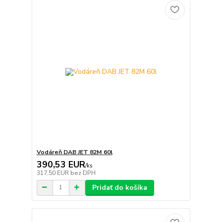
Vodáreň DAB JET 82M 60l
390,53 EUR
/
ks
317,50 EUR
bez DPH
Pridať do košíka