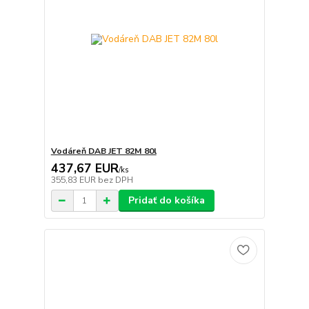
Vodáreň DAB JET 82M 80l
437,67 EUR
/
ks
355,83 EUR
bez DPH
Pridať do košíka