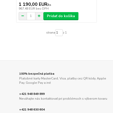
1 190,00 EUR
/
ks
967,48 EUR
bez DPH
Pridať do košíka
strana
z 1
100% bezpečná platba
Platobné karty MasterCard, Visa, platby cez QR kódy, Apple
Pay, Google Pay a iné
+421 948 849 899
Neváhajte nás kontaktovať pri problémoch s výberom tovaru
+421 948 630 604