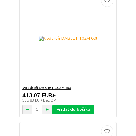
Vodáreň DAB JET 102M 60l
413,07 EUR
/
ks
335,83 EUR
bez DPH
Pridať do košíka