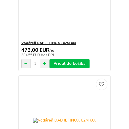
Vodáreň DAB JETINOX 102M 60l
473,00 EUR
/
ks
384,55 EUR
bez DPH
Pridať do košíka