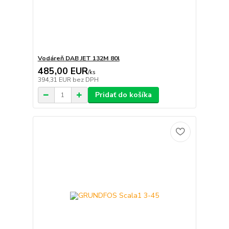
Vodáreň DAB JET 132M 80l
485,00 EUR
/
ks
394,31 EUR
bez DPH
Pridať do košíka