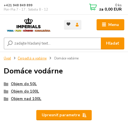
0
ks
+421 948 849 899
za
0,00 EUR
Pon-Pia 7 - 17 ; Sobota 8 - 12
Menu
Hľadať
Úvod
Čerpadlá a vodárne
Domáce vodárne
Domáce vodárne
Objem do 50L
Objem do 100L
Objem nad 100L
Upresniť parametre