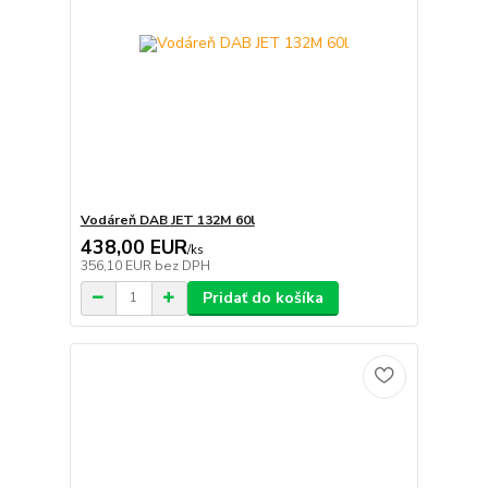
Vodáreň DAB JET 132M 60l
438,00 EUR
/
ks
356,10 EUR
bez DPH
Pridať do košíka