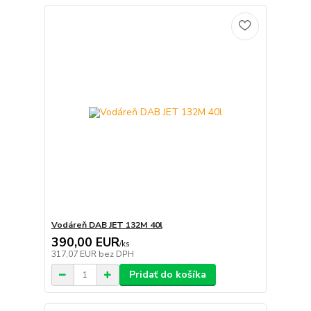
Vodáreň DAB JET 132M 40l
390,00 EUR
/
ks
317,07 EUR
bez DPH
Pridať do košíka