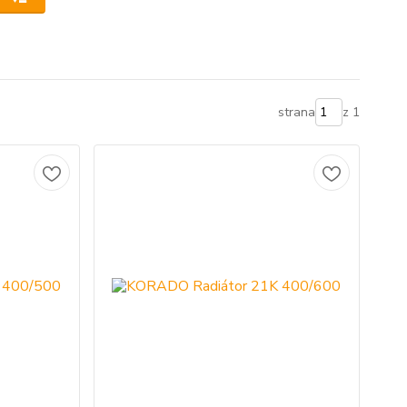
strana
z 1