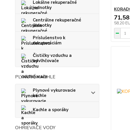
Lokálne rekuperačné
jednotky
KORADO
71,58
Centrálne rekuperačné
58,20 E
jednotky
Príslušenstvo k
rekuperáciám
Čističky vzduchu a
odvlhčovače
PLYNOVÉ KACHLE
Plynové vykurovacie
kachle
Kachle a sporáky
OHRIEVAČE VODY