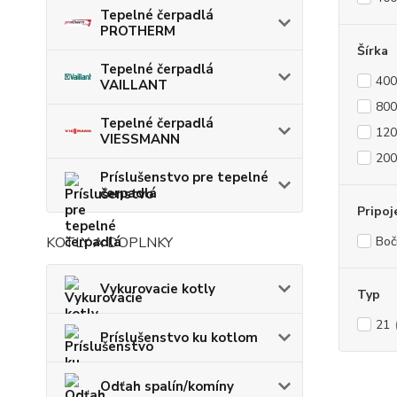
Tepelné čerpadlá
PROTHERM
Šírka
Tepelné čerpadlá
40
VAILLANT
80
Tepelné čerpadlá
12
VIESSMANN
20
Príslušenstvo pre tepelné
čerpadlá
Pripoj
KOTLY A DOPLNKY
Boč
Vykurovacie kotly
Typ
21
Príslušenstvo ku kotlom
Odťah spalín/komíny