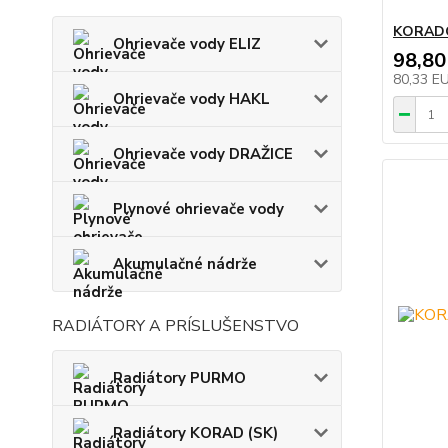
KORADO
Ohrievače vody ELIZ
98,80
80,33 E
Ohrievače vody HAKL
Ohrievače vody DRAŽICE
Plynové ohrievače vody
Akumulačné nádrže
RADIÁTORY A PRÍSLUŠENSTVO
Radiátory PURMO
Radiátory KORAD (SK)