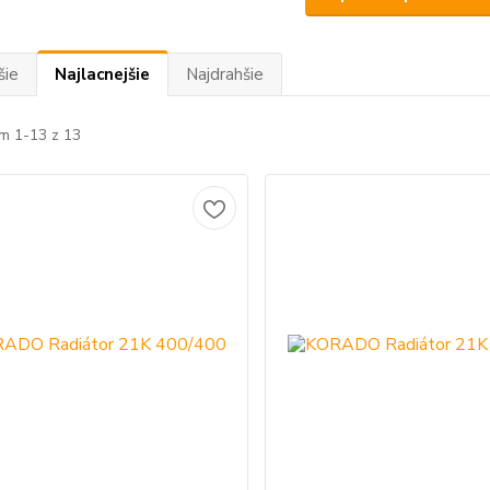
šie
Najlacnejšie
Najdrahšie
m 1-13 z 13