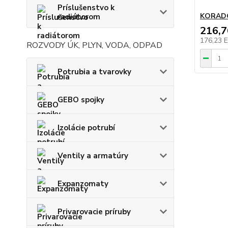
Príslušenstvo k
KORADO
radiátorom
216,
176,23 
ROZVODY ÚK, PLYN, VODA, ODPAD
Potrubia a tvarovky
GEBO spojky
Izolácie potrubí
Ventily a armatúry
Expanzomaty
Privarovacie príruby