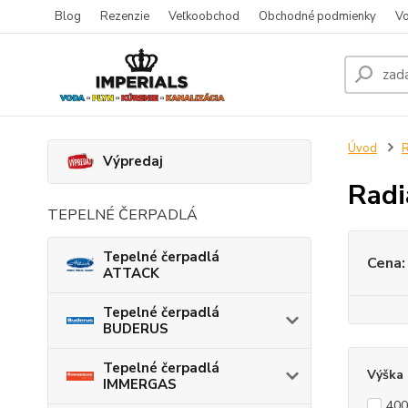
Blog
Rezenzie
Veľkoobchod
Obchodné podmienky
Vo
Úvod
R
Výpredaj
Rad
TEPELNÉ ČERPADLÁ
Tepelné čerpadlá
Cena:
ATTACK
Tepelné čerpadlá
BUDERUS
Tepelné čerpadlá
Výška
IMMERGAS
40