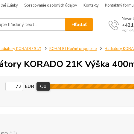
ľné články
Spracovanie osobných údajov
Kontakty
Kontaktný formu
Neviet
Hľadať
+421
Pon-Pi
adiátory KORADO (CZ)
KORADO Bočné pripojenie
Radiátory KOR
iátory KORADO 21K Výška 400
EUR
Od
0 mm
(13)