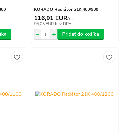
800
KORADO Radiátor 21K 400/900
116,91 EUR
/
ks
95,05 EUR
bez DPH
íka
Pridať do košíka