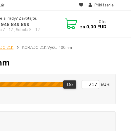
lár
Prihlásenie
e si rady? Zavolajte.
0
ks
 948 849 899
za
0,00 EUR
a 7 - 17 ; Sobota 8 - 12
ADO 21K
KORADO 21K Výška 400mm
mm
Do
EUR