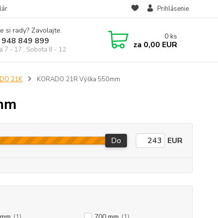
lár
Prihlásenie
e si rady? Zavolajte.
0
ks
 948 849 899
za
0,00 EUR
a 7 - 17 ; Sobota 8 - 12
ADO 21K
KORADO 21R Výška 550mm
mm
Do
EUR
 mm
(1)
700 mm
(1)