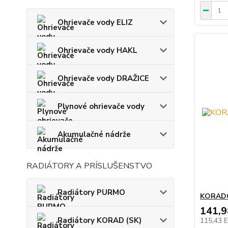
Ohrievače vody ELIZ
Ohrievače vody HAKL
Ohrievače vody DRAŽICE
Plynové ohrievače vody
Akumulačné nádrže
RADIÁTORY A PRÍSLUŠENSTVO
Radiátory PURMO
KORADO
141,
Radiátory KORAD (SK)
115,43 