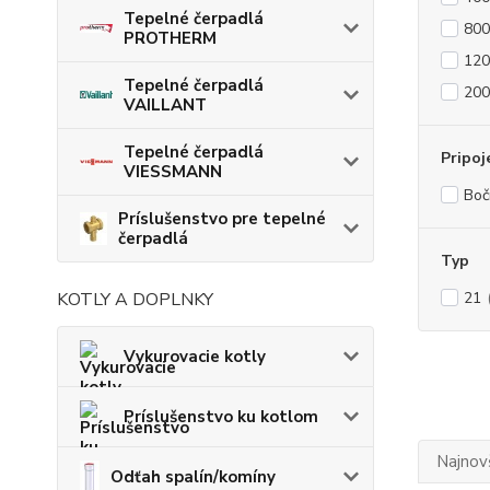
Tepelné čerpadlá
80
PROTHERM
12
Tepelné čerpadlá
20
VAILLANT
Tepelné čerpadlá
Pripoj
VIESSMANN
Boč
Príslušenstvo pre tepelné
čerpadlá
Typ
KOTLY A DOPLNKY
21
Vykurovacie kotly
Príslušenstvo ku kotlom
Najnov
Odťah spalín/komíny