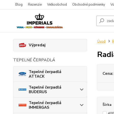
Blog
Rezenzie
Veľkoobchod
Obchodné podmienky
Vo
Úvod
R
Výpredaj
Rad
TEPELNÉ ČERPADLÁ
Tepelné čerpadlá
Cena:
ATTACK
Tepelné čerpadlá
BUDERUS
Tepelné čerpadlá
Šírka
IMMERGAS
40