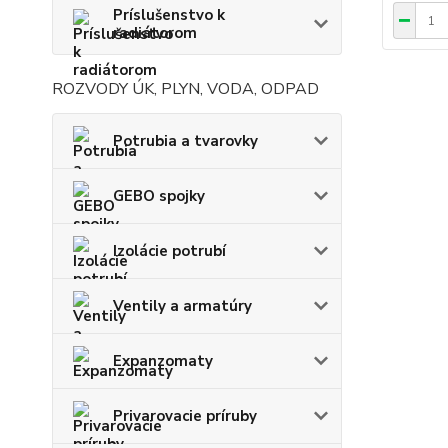
Príslušenstvo k
radiátorom
ROZVODY ÚK, PLYN, VODA, ODPAD
Potrubia a tvarovky
GEBO spojky
Izolácie potrubí
Ventily a armatúry
Expanzomaty
Privarovacie príruby