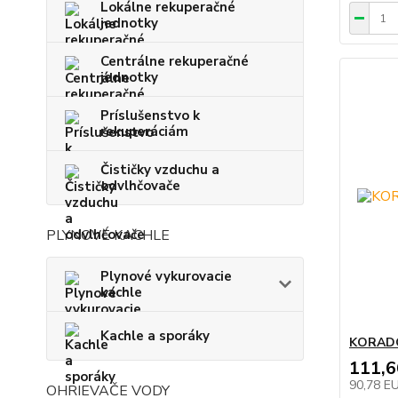
Lokálne rekuperačné
jednotky
Centrálne rekuperačné
jednotky
Príslušenstvo k
rekuperáciám
Čističky vzduchu a
odvlhčovače
PLYNOVÉ KACHLE
Plynové vykurovacie
kachle
Kachle a sporáky
KORADO
111,
90,78 E
OHRIEVAČE VODY