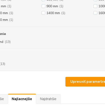
0 mm
(1)
900 mm
(1)
100
00 mm
(1)
1400 mm
(1)
160
00 mm
(1)
enie
né
(13)
(13)
Upresniť parametr
šie
Najlacnejšie
Najdrahšie