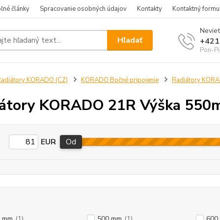
ľné články
Spracovanie osobných údajov
Kontakty
Kontaktný formu
Neviet
Hľadať
+421
Pon-Pi
adiátory KORADO (CZ)
KORADO Bočné pripojenie
Radiátory KOR
iátory KORADO 21R Výška 550
EUR
Od
0 mm
(1)
500 mm
(1)
600