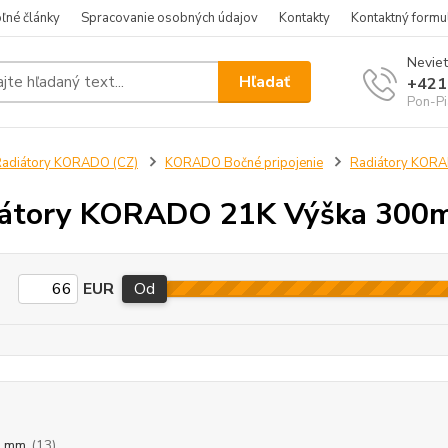
ľné články
Spracovanie osobných údajov
Kontakty
Kontaktný formu
Neviet
Hľadať
+421
Pon-Pi
adiátory KORADO (CZ)
KORADO Bočné pripojenie
Radiátory KOR
iátory KORADO 21K Výška 300
EUR
Od
0 mm
(13)