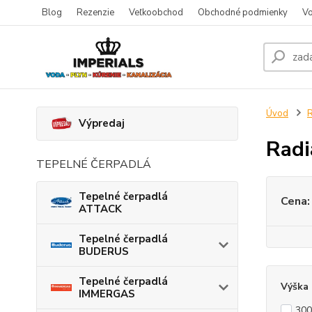
Blog
Rezenzie
Veľkoobchod
Obchodné podmienky
Vo
Úvod
R
Výpredaj
Rad
TEPELNÉ ČERPADLÁ
Tepelné čerpadlá
Cena:
ATTACK
Tepelné čerpadlá
BUDERUS
Tepelné čerpadlá
Výška
IMMERGAS
30