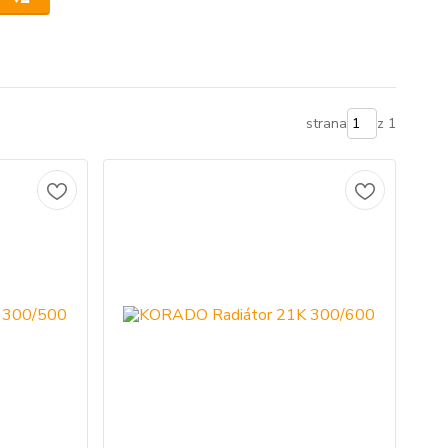
strana
z 1