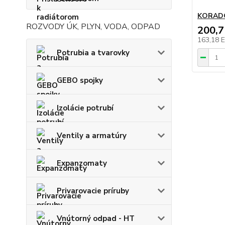
KORADO
ROZVODY ÚK, PLYN, VODA, ODPAD
200,
163,18 
Potrubia a tvarovky
GEBO spojky
Izolácie potrubí
Ventily a armatúry
Expanzomaty
Privarovacie príruby
Vnútorný odpad - HT