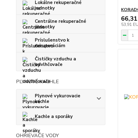
Lokálne rekuperačné
jednotky
KORADO
66,31
Centrálne rekuperačné
53,91 E
jednotky
Príslušenstvo k
rekuperáciám
Čističky vzduchu a
odvlhčovače
PLYNOVÉ KACHLE
Plynové vykurovacie
kachle
Kachle a sporáky
OHRIEVAČE VODY