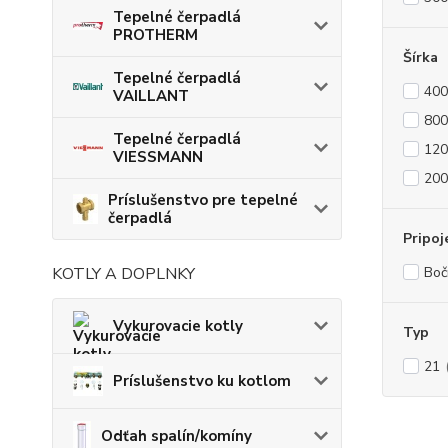
Tepelné čerpadlá
PROTHERM
Šírka
Tepelné čerpadlá
40
VAILLANT
80
Tepelné čerpadlá
12
VIESSMANN
20
Príslušenstvo pre tepelné
čerpadlá
Pripoj
KOTLY A DOPLNKY
Boč
Vykurovacie kotly
Typ
21
Príslušenstvo ku kotlom
Odťah spalín/komíny