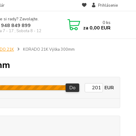
lár
Prihlásenie
e si rady? Zavolajte.
0
ks
 948 849 899
za
0,00 EUR
a 7 - 17 ; Sobota 8 - 12
ADO 21K
KORADO 21K Výška 300mm
mm
Do
EUR