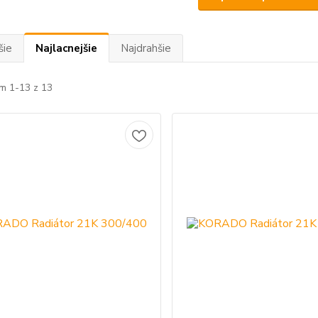
šie
Najlacnejšie
Najdrahšie
m 1-13 z 13