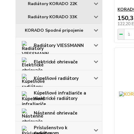
Radiátory KORADO 22K
KORADO
Radiátory KORADO 33K
150,
122,20 
KORADO Spodné pripojenie
Radiátory VIESSMANN
Elektrické ohrievače
Kúpeľňové radiátory
Kúpeľňové infražiariče a
elektrické radiátory
Nástenné ohrievače
Príslušenstvo k
radiátorom