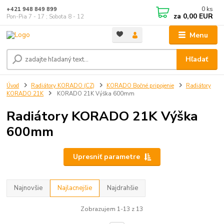
0
ks
+421 948 849 899
za
0,00 EUR
Pon-Pia 7 - 17 ; Sobota 8 - 12
Menu
Hľadať
Úvod
Radiátory KORADO (CZ)
KORADO Bočné pripojenie
Radiátory
KORADO 21K
KORADO 21K Výška 600mm
Radiátory KORADO 21K Výška
600mm
Upresniť parametre
Najnovšie
Najlacnejšie
Najdrahšie
Zobrazujem 1-13 z 13