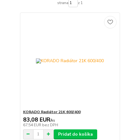
strana
z 1
KORADO Radiátor 21K 600/400
83,08 EUR
/
ks
67,54 EUR
bez DPH
Pridať do košíka