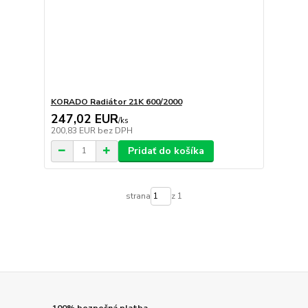
KORADO Radiátor 21K 600/2000
247,02 EUR
/
ks
200,83 EUR
bez DPH
Pridať do košíka
strana
z 1
100% bezpečná platba