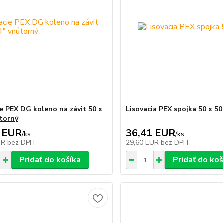
ie PEX DG koleno na závit 50 x
Lisovacia PEX spojka 50 x 50
útorný
 EUR
36,41 EUR
/
ks
/
ks
UR
bez DPH
29,60 EUR
bez DPH
Pridať do košíka
Pridať do koš