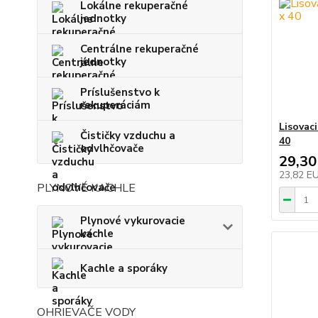
Lokálne rekuperačné
jednotky
Centrálne rekuperačné
jednotky
Príslušenstvo k
rekuperáciám
Lisovac
Čističky vzduchu a
40
odvlhčovače
29,30
23,82 E
PLYNOVÉ KACHLE
Plynové vykurovacie
kachle
Kachle a sporáky
OHRIEVAČE VODY