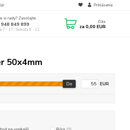
lár
Prihlásenie
e si rady? Zavolajte.
0
ks
 948 849 899
za
0,00 EUR
a 7 - 17 ; Sobota 8 - 12
mer 50x4mm
Do
EUR
hod na vonkajší
Rúra
(1)