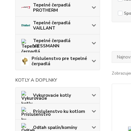
Tepelné čerpadlá
PROTHERM
Spo
Tepelné čerpadlá
VAILLANT
Tepelné čerpadlá
VIESSMANN
Najnov
Príslušenstvo pre tepelné
čerpadlá
Zobrazuje
KOTLY A DOPLNKY
Vykurovacie kotly
Príslušenstvo ku kotlom
Odťah spalín/komíny