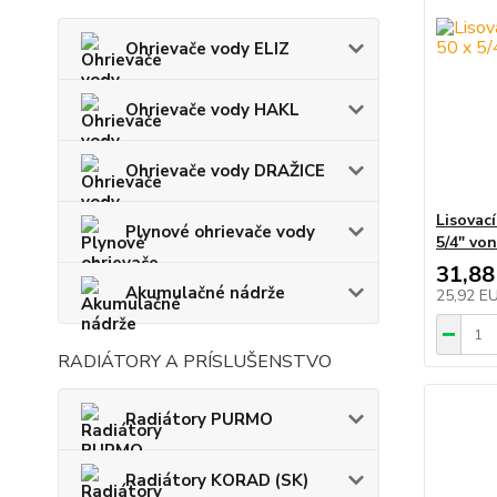
Ohrievače vody ELIZ
Ohrievače vody HAKL
Ohrievače vody DRAŽICE
Lisovac
Plynové ohrievače vody
5/4" von
31,88
Akumulačné nádrže
25,92 E
RADIÁTORY A PRÍSLUŠENSTVO
Radiátory PURMO
Radiátory KORAD (SK)