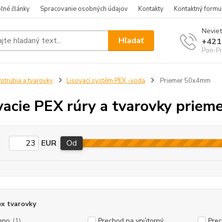
ľné články
Spracovanie osobných údajov
Kontakty
Kontaktný formu
Neviet
Hľadať
+421
Pon-Pi
otrubia a tvarovky
Lisovací systém PEX -voda
Priemer 50x4mm
vacie PEX rúry a tvarovky prie
EUR
Od
x tvarovky
eno
(1)
Prechod na vnútorný
Prec