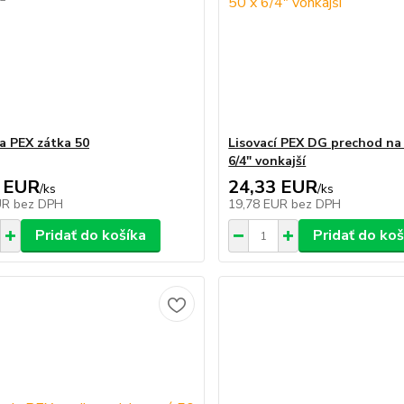
ia PEX zátka 50
Lisovací PEX DG prechod na 
6/4" vonkajší
 EUR
24,33 EUR
/
ks
/
ks
UR
bez DPH
19,78 EUR
bez DPH
Pridať do košíka
Pridať do koš