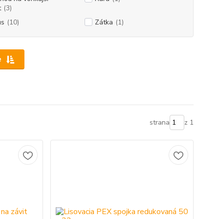
t
(3)
us
(10)
Zátka
(1)
e
strana
z 1