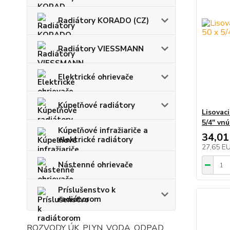
Radiátory KORADO (CZ)
Radiátory VIESSMANN
Elektrické ohrievače
Kúpeľňové radiátory
Lisovac
5/4" vn
Kúpeľňové infražiariče a
34,01
elektrické radiátory
27,65 E
Nástenné ohrievače
Príslušenstvo k
radiátorom
ROZVODY ÚK, PLYN, VODA, ODPAD