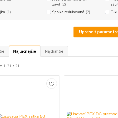
závit
(2)
závi
jka
(1)
Spojka redukovaná
(2)
T-k
Upresniť parametr
šie
Najlacnejšie
Najdrahšie
m 1-21 z 21