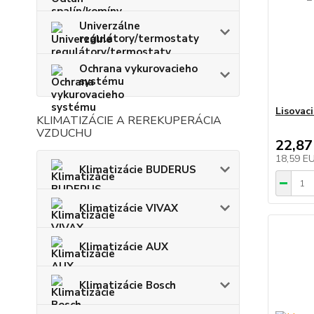
Univerzálne
regulátory/termostaty
Ochrana vykurovacieho
systému
Lisovac
KLIMATIZÁCIE A REREKUPERÁCIA
VZDUCHU
22,87
18,59 E
Klimatizácie BUDERUS
Klimatizácie VIVAX
Klimatizácie AUX
Klimatizácie Bosch