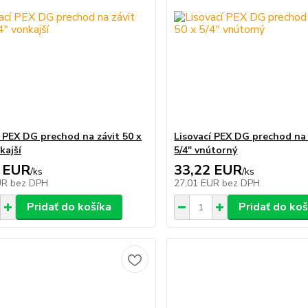
í PEX DG prechod na závit 50 x
Lisovací PEX DG prechod na 
kajší
5/4" vnútorný
 EUR
33,22 EUR
/
ks
/
ks
UR
bez DPH
27,01 EUR
bez DPH
Pridať do košíka
Pridať do koš