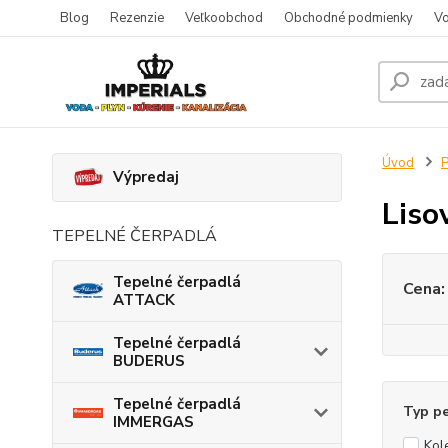
Blog
Rezenzie
Veľkoobchod
Obchodné podmienky
Vo
Úvod
P
Výpredaj
Liso
TEPELNÉ ČERPADLÁ
Tepelné čerpadlá
Cena:
ATTACK
Tepelné čerpadlá
BUDERUS
Tepelné čerpadlá
Typ pe
IMMERGAS
Kol