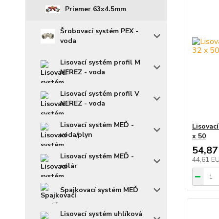
Priemer 63x4.5mm
Šrobovací systém PEX -
voda
Lisovací systém profil M
NEREZ - voda
Lisovací systém profil V
NEREZ - voda
Lisovací systém MEĎ -
Lisovac
voda/plyn
x 50
54,87
Lisovací systém MEĎ -
44,61 E
solár
Spajkovací systém MEĎ
Lisovací systém uhlíková