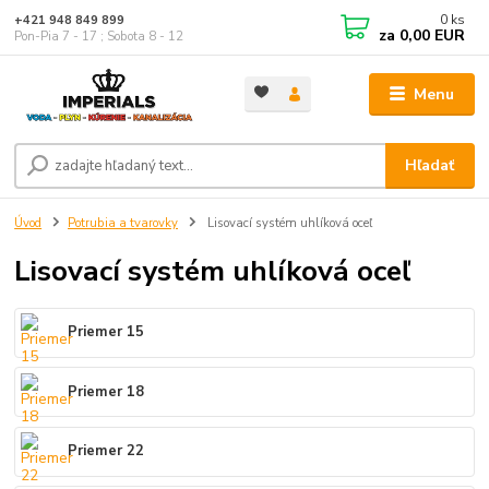
0
ks
+421 948 849 899
za
0,00 EUR
Pon-Pia 7 - 17 ; Sobota 8 - 12
Menu
Hľadať
Úvod
Potrubia a tvarovky
Lisovací systém uhlíková oceľ
Lisovací systém uhlíková oceľ
Priemer 15
Priemer 18
Priemer 22