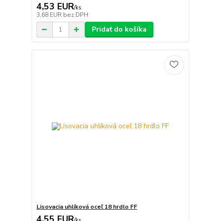
4,53 EUR
/
ks
3,68 EUR
bez DPH
Pridať do košíka
Lisovacia uhlíková oceľ 18 hrdlo FF
4,55 EUR
/
ks