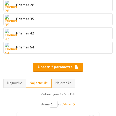
Priemer 28
Priemer 35
Priemer 42
Priemer 54
Upresniť parametre
Najnovšie
Najlacnejšie
Najdrahšie
Zobrazujem 1-72 z 138
strana
z 2
ďalšie