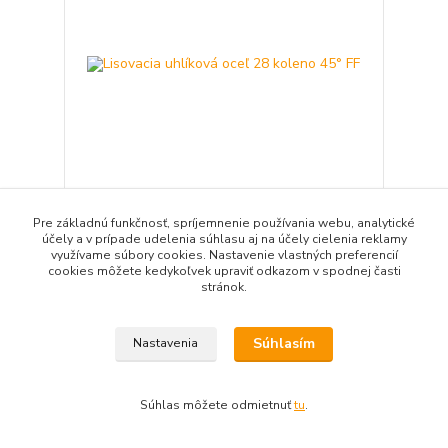
Pre základnú funkčnosť, spríjemnenie používania webu, analytické
Lisovacia uhlíková oceľ 28 koleno 45° FF
účely a v prípade udelenia súhlasu aj na účely cielenia reklamy
6,42 EUR
/
ks
využívame súbory cookies. Nastavenie vlastných preferencií
5,22 EUR
bez DPH
cookies môžete kedykoľvek upraviť odkazom v spodnej časti
stránok.
Pridať do košíka
Súhlasím
Nastavenia
Súhlas môžete odmietnuť
tu
.