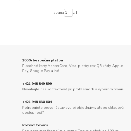
strana
z 1
100% bezpečná platba
Platobné karty MasterCard, Visa, platby cez QR kódy, Apple
Pay, Google Pay a iné
+421 948 849 899
Neváhajte nás kontaktovať pri problémoch s výberom tovaru
+421 948 630 604
Potrebujete preveriť stav svojej objednávky alebo skladovú
dostupnosť?
Rozvoz tovaru
Rozvoz tovaru firemným autom v Trnave a okolí do 100km.