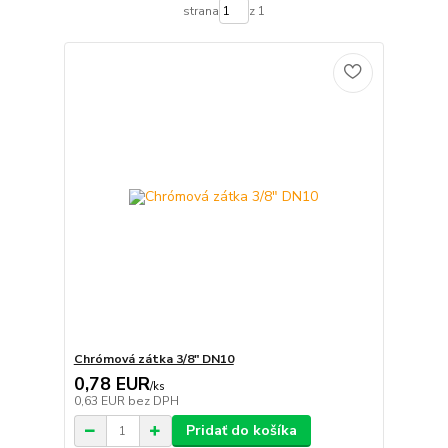
strana
z 1
Chrómová zátka 3/8" DN10
0,78 EUR
/
ks
0,63 EUR
bez DPH
Pridať do košíka