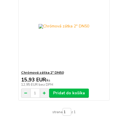
Chrómová zátka 2" DN50
15,93 EUR
/
ks
12,95 EUR
bez DPH
Pridať do košíka
strana
z 1