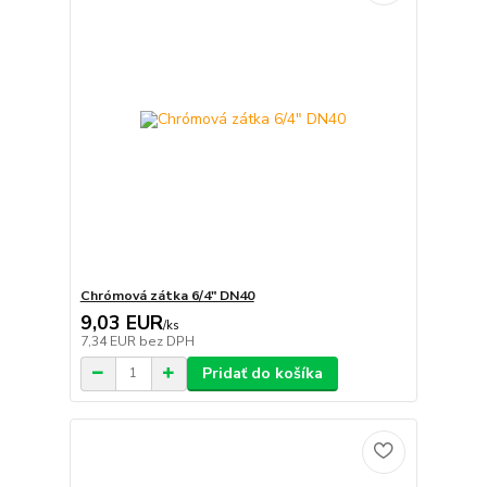
Chrómová zátka 6/4" DN40
9,03 EUR
/
ks
7,34 EUR
bez DPH
Pridať do košíka