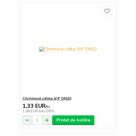
Chrómová zátka 3/4" DN20
1,33 EUR
/
ks
1,08 EUR
bez DPH
Pridať do košíka