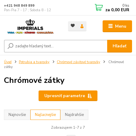
0
ks
+421 948 849 899
za
0,00 EUR
Pon-Pia 7 - 17 ; Sobota 8 - 12
Menu
Hľadať
Úvod
Potrubia a tvarovky
Chrómové závitové tvarovky
Chrómové
zátky
Chrómové zátky
Upresniť parametre
Najnovšie
Najlacnejšie
Najdrahšie
Zobrazujem 1-7 z 7