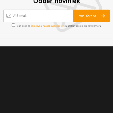
Odber noviniek
Prihlásiť sa
Súhlasím so
spracovaním osobných údajov
za účelom zasielania newslettera.