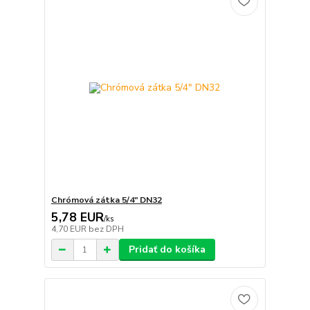
Chrómová zátka 5/4" DN32
5,78 EUR
/
ks
4,70 EUR
bez DPH
Pridať do košíka