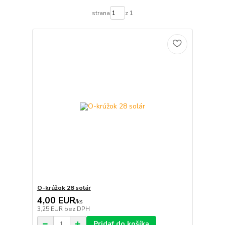
strana
z 1
O-krúžok 28 solár
4,00 EUR
/
ks
3,25 EUR
bez DPH
Pridať do košíka