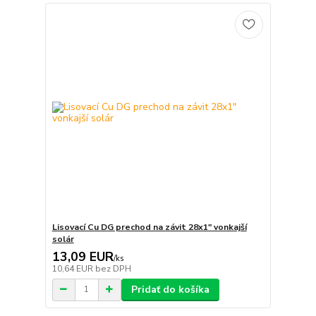
Lisovací Cu DG prechod na závit 28x1" vonkajší
solár
13,09 EUR
/
ks
10,64 EUR
bez DPH
Pridať do košíka