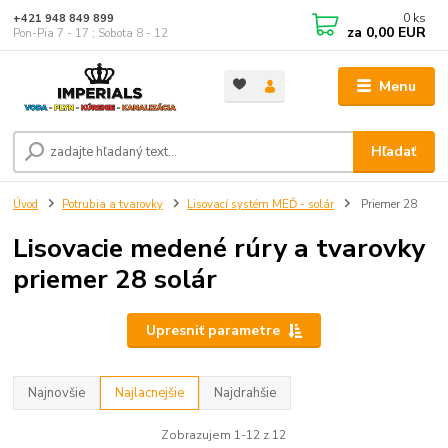
0
ks
+421 948 849 899
za
0,00 EUR
Pon-Pia 7 - 17 ; Sobota 8 - 12
Menu
Hľadať
Úvod
Potrubia a tvarovky
Lisovací systém MEĎ - solár
Priemer 28
Lisovacie medené rúry a tvarovky
priemer 28 solár
Upresniť parametre
Najnovšie
Najlacnejšie
Najdrahšie
Zobrazujem 1-12 z 12