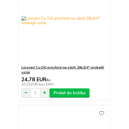
Lisovací Cu DG prechod na závit 28x3/4" vonkajší
solár
24,78 EUR
/
ks
20,15 EUR
bez DPH
Pridať do košíka