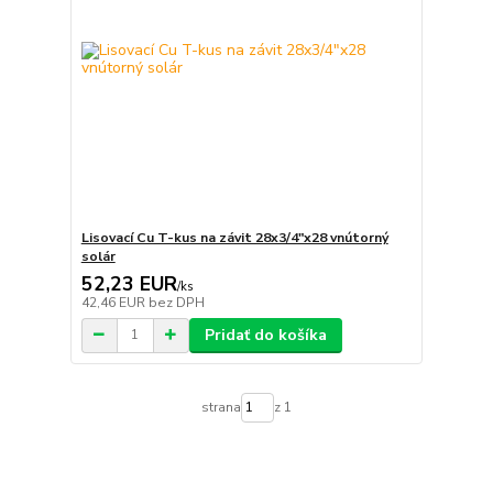
Lisovací Cu T-kus na závit 28x3/4"x28 vnútorný
solár
52,23 EUR
/
ks
42,46 EUR
bez DPH
Pridať do košíka
strana
z 1