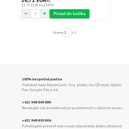
26,72 EUR
/
ks
21,72 EUR
bez DPH
Pridať do košíka
strana
z 1
100% bezpečná platba
Platobné karty MasterCard, Visa, platby cez QR kódy, Apple
Pay, Google Pay a iné
+421 948 849 899
Neváhajte nás kontaktovať pri problémoch s výberom tovaru
+421 948 630 604
Potrebujete preveriť stav svojej objednávky alebo skladovú