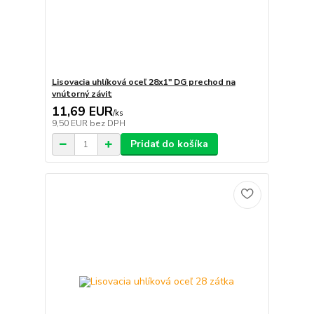
Lisovacia uhlíková oceľ 28x1" DG prechod na
vnútorný závit
11,69 EUR
/
ks
9,50 EUR
bez DPH
Pridať do košíka