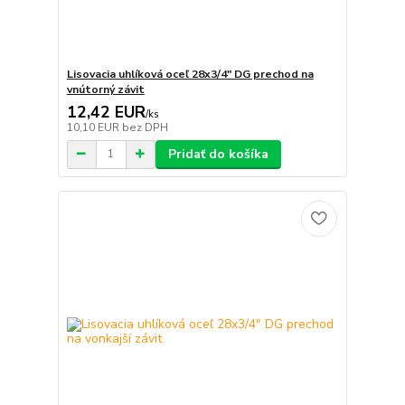
Lisovacia uhlíková oceľ 28x3/4" DG prechod na
vnútorný závit
12,42 EUR
/
ks
10,10 EUR
bez DPH
Pridať do košíka