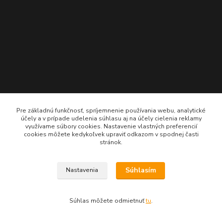
Pre základnú funkčnosť, spríjemnenie používania webu, analytické
účely a v prípade udelenia súhlasu aj na účely cielenia reklamy
využívame súbory cookies. Nastavenie vlastných preferencií
cookies môžete kedykoľvek upraviť odkazom v spodnej časti
stránok.
Súhlasím
Nastavenia
Súhlas môžete odmietnuť
tu
.