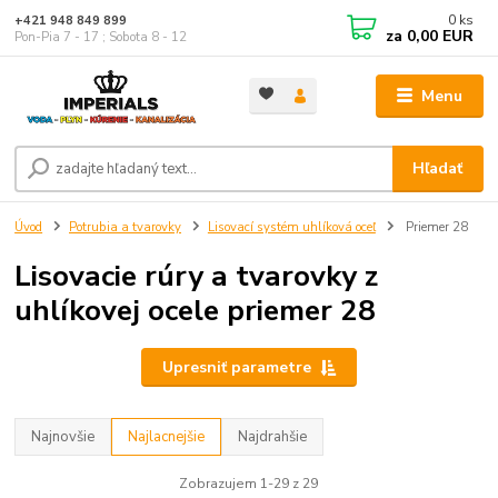
0
ks
+421 948 849 899
za
0,00 EUR
Pon-Pia 7 - 17 ; Sobota 8 - 12
Menu
Hľadať
Úvod
Potrubia a tvarovky
Lisovací systém uhlíková oceľ
Priemer 28
Lisovacie rúry a tvarovky z
uhlíkovej ocele priemer 28
Upresniť parametre
Najnovšie
Najlacnejšie
Najdrahšie
Zobrazujem 1-29 z 29