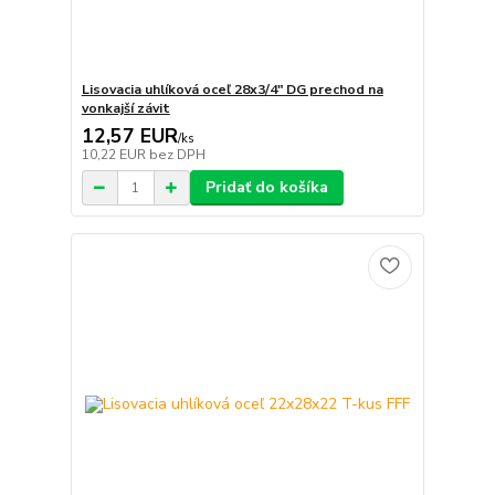
Lisovacia uhlíková oceľ 28x3/4" DG prechod na
vonkajší závit
12,57 EUR
/
ks
10,22 EUR
bez DPH
Pridať do košíka