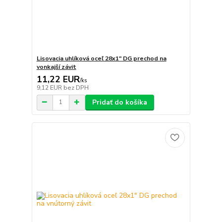
Lisovacia uhlíková oceľ 28x1" DG prechod na
vonkajší závit
11,22 EUR
/
ks
9,12 EUR
bez DPH
Pridať do košíka