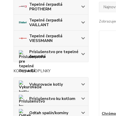
Tepelné čerpadlá
Najnov
PROTHERM
Tepelné čerpadlá
Zobrazuje
VAILLANT
Tepelné čerpadlá
VIESSMANN
Príslušenstvo pre tepelné
čerpadlá
KOTLY A DOPLNKY
Vykurovacie kotly
Príslušenstvo ku kotlom
Odťah spalín/komíny
Chrómov