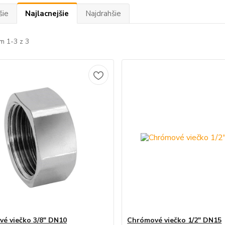
šie
Najlacnejšie
Najdrahšie
m 1-3 z 3
é viečko 3/8" DN10
Chrómové viečko 1/2" DN15