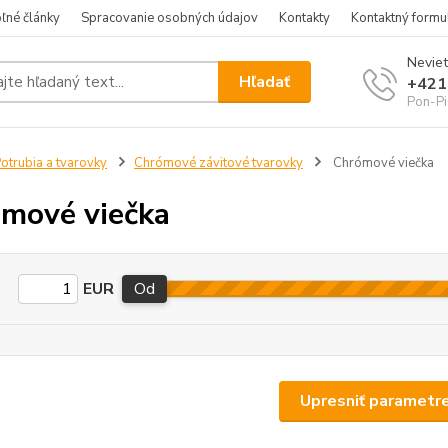
ľné články
Spracovanie osobných údajov
Kontakty
Kontaktný formu
Neviet
Hľadať
+421
Pon-Pi
otrubia a tvarovky
Chrómové závitové tvarovky
Chrómové viečka
mové viečka
EUR
Od
Upresniť parametr