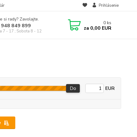
lár
Prihlásenie
e si rady? Zavolajte.
0
ks
 948 849 899
za
0,00 EUR
a 7 - 17 ; Sobota 8 - 12
Do
EUR
e