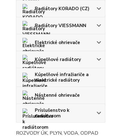
Radiátory KORADO (CZ)
Radiátory VIESSMANN
Elektrické ohrievače
Kúpeľňové radiátory
Kúpeľňové infražiariče a
elektrické radiátory
Nástenné ohrievače
Príslušenstvo k
radiátorom
ROZVODY ÚK, PLYN, VODA, ODPAD