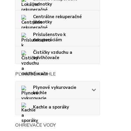
jednotky
Centrálne rekuperačné
jednotky
Príslušenstvo k
rekuperáciám
Čističky vzduchu a
odvlhčovače
PLYNOVÉ KACHLE
Plynové vykurovacie
kachle
Kachle a sporáky
OHRIEVAČE VODY