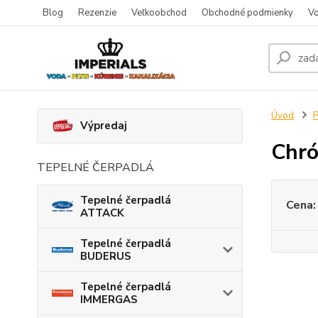
Blog
Rezenzie
Veľkoobchod
Obchodné podmienky
Vo
Úvod
P
Výpredaj
Chró
TEPELNÉ ČERPADLÁ
Tepelné čerpadlá
Cena:
ATTACK
Tepelné čerpadlá
BUDERUS
Tepelné čerpadlá
IMMERGAS