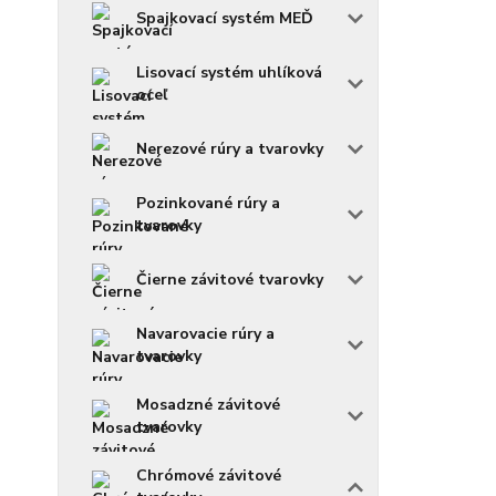
Spajkovací systém MEĎ
Lisovací systém uhlíková
oceľ
Nerezové rúry a tvarovky
Pozinkované rúry a
tvarovky
Čierne závitové tvarovky
Navarovacie rúry a
tvarovky
Mosadzné závitové
tvarovky
Chrómové závitové