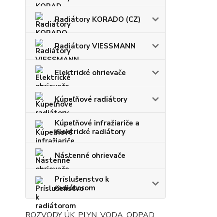
Radiátory KORADO (CZ)
Radiátory VIESSMANN
Elektrické ohrievače
Kúpeľňové radiátory
Kúpeľňové infražiariče a
elektrické radiátory
Nástenné ohrievače
Príslušenstvo k
radiátorom
ROZVODY ÚK, PLYN, VODA, ODPAD