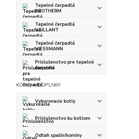
Tepelné čerpadlá
PROTHERM
Tepelné čerpadlá
VAILLANT
Tepelné čerpadlá
VIESSMANN
Príslušenstvo pre tepelné
čerpadlá
KOTLY A DOPLNKY
Vykurovacie kotly
Príslušenstvo ku kotlom
Odťah spalín/komíny