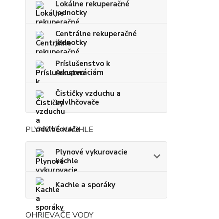
Lokálne rekuperačné
jednotky
Centrálne rekuperačné
jednotky
Príslušenstvo k
rekuperáciám
Čističky vzduchu a
odvlhčovače
PLYNOVÉ KACHLE
Plynové vykurovacie
kachle
Kachle a sporáky
OHRIEVAČE VODY