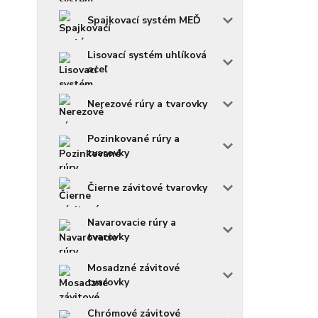
Spajkovací systém MEĎ
Lisovací systém uhlíková
oceľ
Nerezové rúry a tvarovky
Pozinkované rúry a
tvarovky
Čierne závitové tvarovky
Navarovacie rúry a
tvarovky
Mosadzné závitové
tvarovky
Chrómové závitové