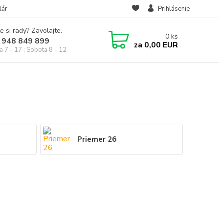
lár
Prihlásenie
e si rady? Zavolajte.
0
ks
 948 849 899
za
0,00 EUR
a 7 - 17 ; Sobota 8 - 12
Priemer 26