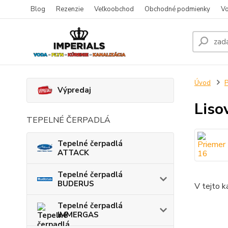
Blog
Rezenzie
Veľkoobchod
Obchodné podmienky
Vo
Úvod
P
Výpredaj
Liso
TEPELNÉ ČERPADLÁ
Tepelné čerpadlá
ATTACK
Tepelné čerpadlá
BUDERUS
V tejto k
Tepelné čerpadlá
IMMERGAS