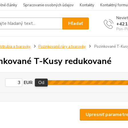
ľné články
Spracovanie osobných údajov
Kontakty
Kontaktný formu
Neviet
Hľadať
+421
Pon-Pi
otrubia a tvarovky
Pozinkované rúry a tvarovky
Pozinkované T-Kus
nkované T-Kusy redukované
EUR
Od
Upresniť parametr