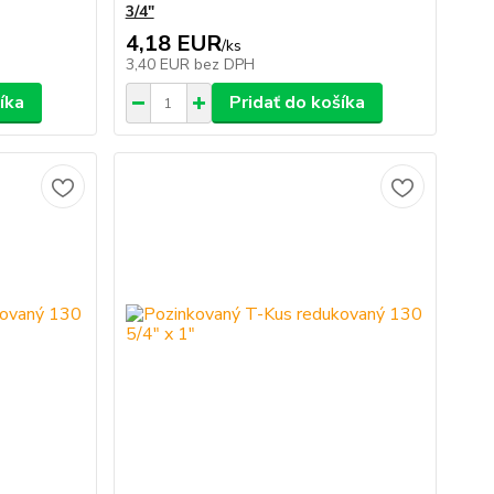
3/4"
4,18 EUR
/
ks
3,40 EUR
bez DPH
íka
Pridať do košíka