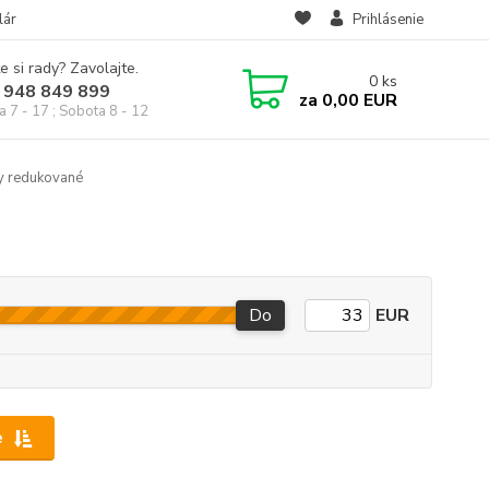
lár
Prihlásenie
e si rady? Zavolajte.
0
ks
 948 849 899
za
0,00 EUR
a 7 - 17 ; Sobota 8 - 12
y redukované
Do
EUR
e