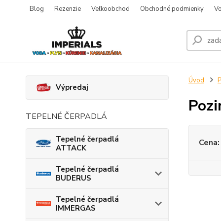
Blog
Rezenzie
Veľkoobchod
Obchodné podmienky
Vo
Úvod
P
Výpredaj
Pozi
TEPELNÉ ČERPADLÁ
Tepelné čerpadlá
Cena:
ATTACK
Tepelné čerpadlá
BUDERUS
Tepelné čerpadlá
IMMERGAS