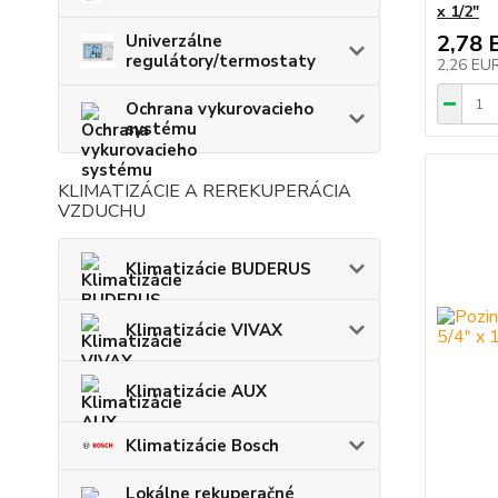
x 1/2"
2,78 
Univerzálne
regulátory/termostaty
2,26 EU
Ochrana vykurovacieho
systému
KLIMATIZÁCIE A REREKUPERÁCIA
VZDUCHU
Klimatizácie BUDERUS
Klimatizácie VIVAX
Klimatizácie AUX
Klimatizácie Bosch
Lokálne rekuperačné