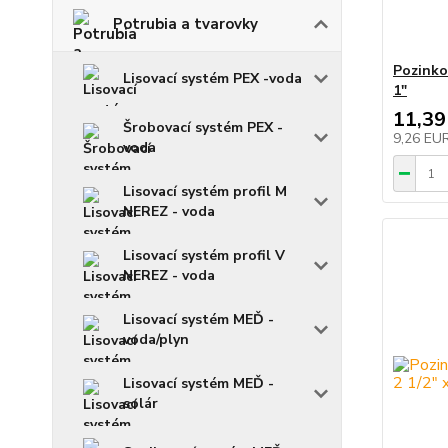
Potrubia a tvarovky
Pozinko
Lisovací systém PEX -voda
1"
11,39
Šrobovací systém PEX -
9,26 EU
voda
Lisovací systém profil M
NEREZ - voda
Lisovací systém profil V
NEREZ - voda
Lisovací systém MEĎ -
voda/plyn
Lisovací systém MEĎ -
solár