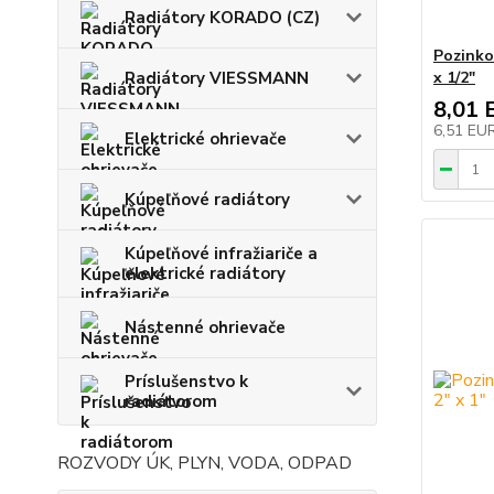
Radiátory KORADO (CZ)
Pozinko
Radiátory VIESSMANN
x 1/2"
8,01 
6,51 EU
Elektrické ohrievače
Kúpeľňové radiátory
Kúpeľňové infražiariče a
elektrické radiátory
Nástenné ohrievače
Príslušenstvo k
radiátorom
ROZVODY ÚK, PLYN, VODA, ODPAD