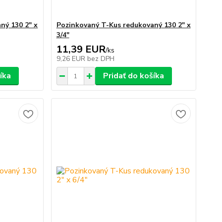
ný 130 2" x
Pozinkovaný T-Kus redukovaný 130 2" x
3/4"
11,39 EUR
/
ks
9,26 EUR
bez DPH
íka
Pridať do košíka