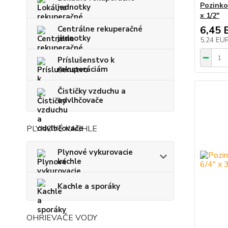
Pozinko
jednotky
x 1/2"
6,45 
Centrálne rekuperačné
jednotky
5,24 EU
Príslušenstvo k
rekuperáciám
Čističky vzduchu a
odvlhčovače
PLYNOVÉ KACHLE
Plynové vykurovacie
kachle
Kachle a sporáky
OHRIEVAČE VODY