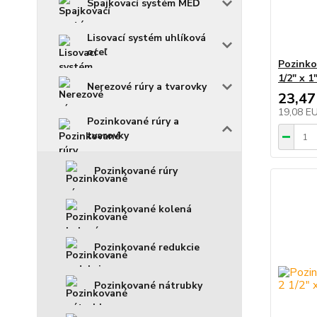
Spajkovací systém MEĎ
Lisovací systém uhlíková
oceľ
Pozinko
1/2" x 1
Nerezové rúry a tvarovky
23,47
19,08 E
Pozinkované rúry a
tvarovky
Pozinkované rúry
Pozinkované kolená
Pozinkované redukcie
Pozinkované nátrubky