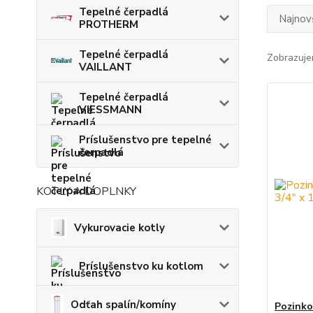
Tepelné čerpadlá
Najnov
PROTHERM
Tepelné čerpadlá
Zobrazuje
VAILLANT
Tepelné čerpadlá
VIESSMANN
Príslušenstvo pre tepelné
čerpadlá
KOTLY A DOPLNKY
Vykurovacie kotly
Príslušenstvo ku kotlom
Odťah spalín/komíny
Pozinko