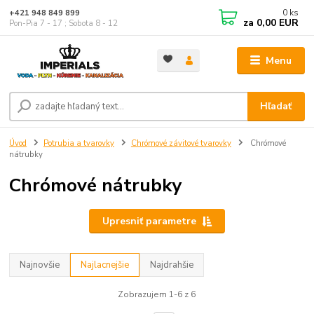
0
ks
+421 948 849 899
za
0,00 EUR
Pon-Pia 7 - 17 ; Sobota 8 - 12
Menu
Hľadať
Úvod
Potrubia a tvarovky
Chrómové závitové tvarovky
Chrómové
nátrubky
Chrómové nátrubky
Upresniť parametre
Najnovšie
Najlacnejšie
Najdrahšie
Zobrazujem 1-6 z 6