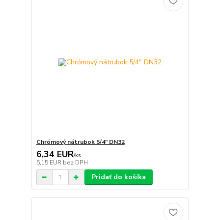
Chrómový nátrubok 5/4" DN32
6,34 EUR
/
ks
5,15 EUR
bez DPH
Pridať do košíka