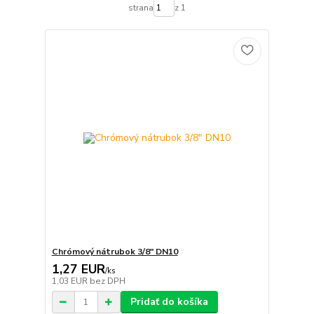
strana
z 1
Chrómový nátrubok 3/8" DN10
1,27 EUR
/
ks
1,03 EUR
bez DPH
Pridať do košíka