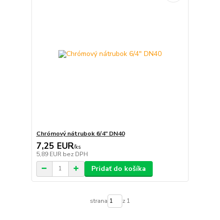
Chrómový nátrubok 6/4" DN40
7,25 EUR
/
ks
5,89 EUR
bez DPH
Pridať do košíka
strana
z 1