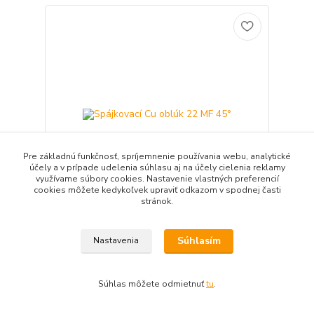
Pre základnú funkčnosť, spríjemnenie používania webu, analytické
účely a v prípade udelenia súhlasu aj na účely cielenia reklamy
využívame súbory cookies. Nastavenie vlastných preferencií
cookies môžete kedykoľvek upraviť odkazom v spodnej časti
stránok.
Spájkovací Cu oblúk 22 MF 45°
Súhlasím
Nastavenia
2,27 EUR
/
ks
1,85 EUR
bez DPH
Pridať do košíka
Súhlas môžete odmietnuť
tu
.