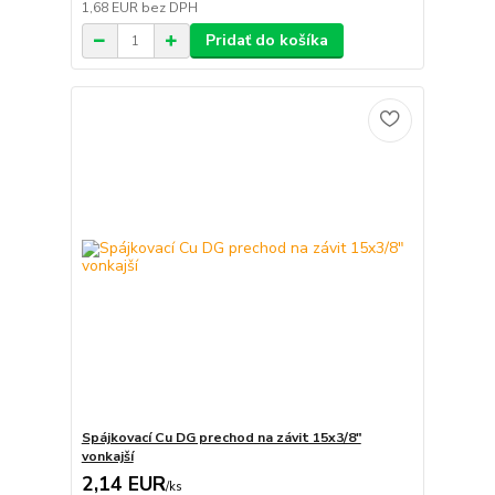
1,68 EUR
bez DPH
Pridať do košíka
Spájkovací Cu DG prechod na závit 15x3/8"
vonkajší
2,14 EUR
/
ks