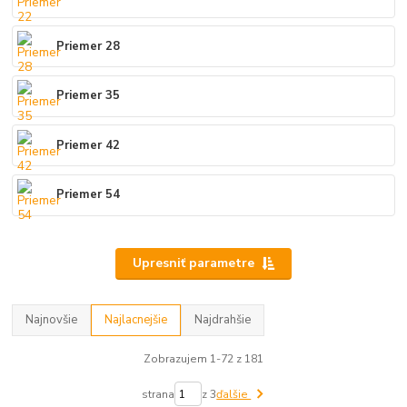
Priemer 28
Priemer 35
Priemer 42
Priemer 54
Upresniť parametre
Najnovšie
Najlacnejšie
Najdrahšie
Zobrazujem 1-72 z 181
strana
z 3
ďalšie