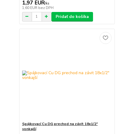
1,97 EUR
/
ks
1,60 EUR
bez DPH
Pridať do košíka
Spájkovací Cu DG prechod na závit 18x1/2"
vonkajší