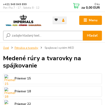
0
ks
+421 948 849 899
za
0,00 EUR
Pon-Pia 7 - 17 ; Sobota 8 - 12
Menu
Hľadať
Úvod
Potrubia a tvarovky
Spajkovací systém MEĎ
Medené rúry a tvarovky na
spájkovanie
Priemer 15
Priemer 18
Priemer 22