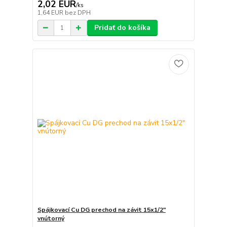
2,02 EUR
/
ks
1,64 EUR
bez DPH
Pridať do košíka
Spájkovací Cu DG prechod na závit 15x1/2"
vnútorný